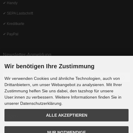
✔ Handy
✔ SEPA Lastschrift
✔ Kreditkarte
✔ PayPal
Newsletter-Anmeldung
Wir benötigen Ihre Zustimmung
E-Mail-Adresse:
Wir verwenden Cookies und ähnliche Technologien, auch von
Drittanbietern, um unser Webangebot zu analysieren. Mit Ihrer
Der Newsletter kann jederzeit hier oder in Ihrem Kundenkonto abbestellt
Zustimmung helfen Sie uns dabei, den tazshop für unsere
werden.
User:innen zu verbessern. Weitere Informationen finden Sie in
unserer Datenschutzerklärung.
ALLE AKZEPTIEREN
Folgen
NUR NOTWENDIGE