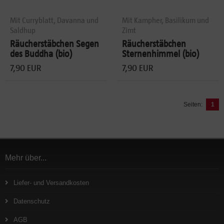
Mit Curryblatt, Davanna und
Mit Kampher, Basilikum und
Saldhup
Zimt
Räucherstäbchen Segen
Räucherstäbchen
des Buddha (bio)
Sternenhimmel (bio)
7,90 EUR
7,90 EUR
Seiten:
1
Mehr über...
Liefer- und Versandkosten
Datenschutz
AGB