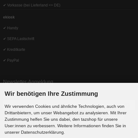
✔ Vorkasse (bei Lieferland <> DE)
ekiosk
✔ Handy
✔ SEPA Lastschrift
✔ Kreditkarte
✔ PayPal
Newsletter-Anmeldung
Wir benötigen Ihre Zustimmung
E-Mail-Adresse:
Wir verwenden Cookies und ähnliche Technologien, auch von
Drittanbietern, um unser Webangebot zu analysieren. Mit Ihrer
Der Newsletter kann jederzeit hier oder in Ihrem Kundenkonto abbestellt
Zustimmung helfen Sie uns dabei, den tazshop für unsere
werden.
User:innen zu verbessern. Weitere Informationen finden Sie in
unserer Datenschutzerklärung.