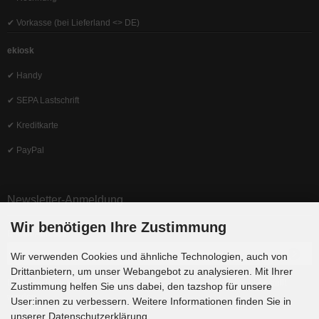
✔ Vorkasse (bei Lieferland <> DE)
ekiosk
✔ Handy
✔ SEPA Lastschrift
✔ Kreditkarte
✔ PayPal
Newsletter-Anmeldung
Wir benötigen Ihre Zustimmung
E-Mail-Adresse:
Wir verwenden Cookies und ähnliche Technologien, auch von
Drittanbietern, um unser Webangebot zu analysieren. Mit Ihrer
Der Newsletter kann jederzeit hier oder in Ihrem Kundenkonto abbestellt
Zustimmung helfen Sie uns dabei, den tazshop für unsere
werden.
User:innen zu verbessern. Weitere Informationen finden Sie in
unserer Datenschutzerklärung.