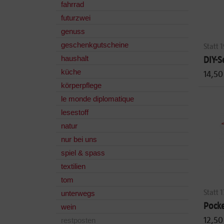
fahrrad
futurzwei
genuss
geschenkgutscheine
Statt 
haushalt
DIY-S
küche
14,50
körperpflege
le monde diplomatique
lesestoff
natur
nur bei uns
spiel & spass
textilien
tom
Statt 
unterwegs
Pock
wein
12,50
restposten