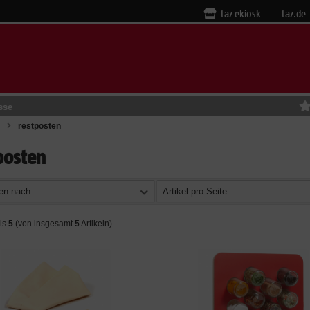
taz ekiosk
taz.de
sse
restposten
posten
en nach ...
Artikel pro Seite
is
5
(von insgesamt
5
Artikeln)