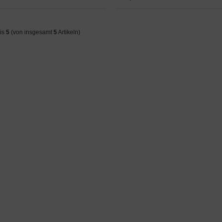
is
5
(von insgesamt
5
Artikeln)