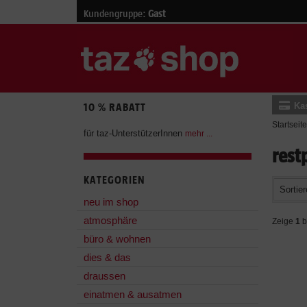
Kundengruppe:
Gast
Ka
10 % RABATT
Startseite
für taz-UnterstützerInnen
mehr ...
rest
KATEGORIEN
Sortier
neu im shop
atmosphäre
Zeige
1
b
büro & wohnen
dies & das
draussen
einatmen & ausatmen