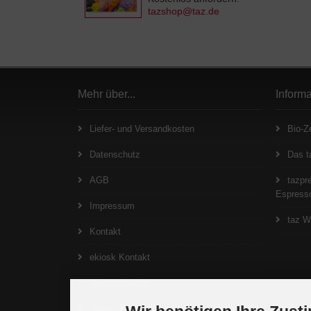
tazshop@taz.de
Mehr über...
Inform
Liefer- und Versandkosten
Bio-Ze
Datenschutz
Das t
AGB
tazpre
Espresso
Impressum
taz W
Kontakt
ekiosk Kontakt
Widerrufsrecht
Widerrufsformular