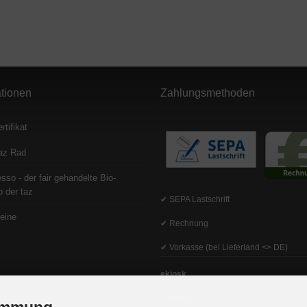
ationen
Zahlungsmethoden
rtifikat
az Rad
sso - der fair gehandelte Bio-
 der taz
✔ SEPA Lastschrift
eine
✔ Rechnung
✔ Vorkasse (bei Lieferland <> DE)
ekiosk
✔ Handy