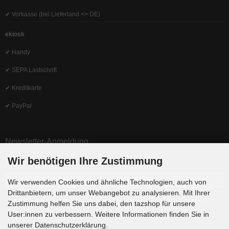
✔ Vorkasse (bei Lieferland <> DE)
ekiosk
✔ Handy
✔ SEPA Lastschrift
✔ Kreditkarte
✔ PayPal
Newsletter-Anmeldung
Wir benötigen Ihre Zustimmung
E-Mail-Adresse:
Wir verwenden Cookies und ähnliche Technologien, auch von
Drittanbietern, um unser Webangebot zu analysieren. Mit Ihrer
Der Newsletter kann jederzeit hier oder in Ihrem Kundenkonto abbestellt
Zustimmung helfen Sie uns dabei, den tazshop für unsere
werden.
User:innen zu verbessern. Weitere Informationen finden Sie in
unserer Datenschutzerklärung.