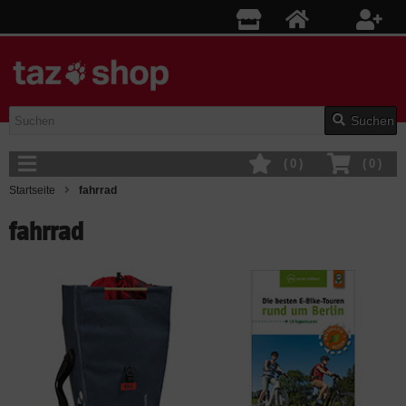
Suchen
(
0
)
(
0
)
Startseite
fahrrad
fahrrad