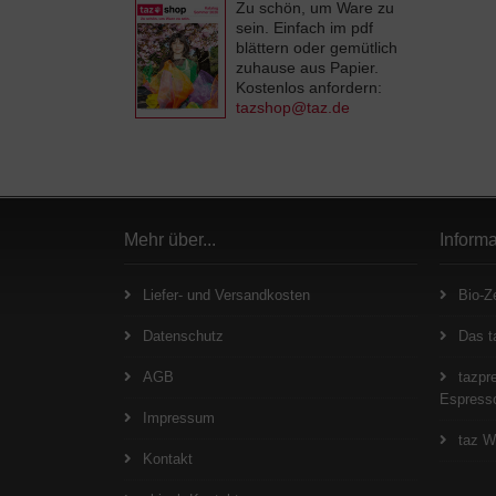
Zu schön, um Ware zu
sein. Einfach im pdf
blättern oder gemütlich
zuhause aus Papier.
Kostenlos anfordern:
tazshop@taz.de
Mehr über...
Inform
Liefer- und Versandkosten
Bio-Ze
Datenschutz
Das t
AGB
tazpre
Espresso
Impressum
taz W
Kontakt