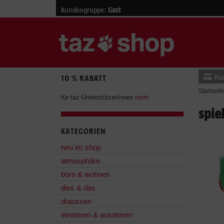
Kundengruppe:
Gast
Ka
10 % RABATT
Startseite
für taz-UnterstützerInnen
mehr ...
spie
KATEGORIEN
neu im shop
atmosphäre
büro & wohnen
dies & das
draussen
einatmen & ausatmen