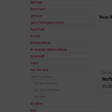
fahrrad
futurzwei
genuss
Neue A
geschenkgutscheine
haushalt
küche
körperpflege
le monde diplomatique
lesestoff
natur
nur bei uns
Aus up
spiel & spass
Wurfs
für die kleinen
39,0
für die mittleren
für alle
textilien
tom