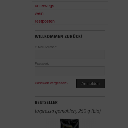
unterwegs
wein
restposten
WILLKOMMEN ZURÜCK!
E-Mail-Adresse:
Passwort:
Passwort vergessen?
Anmelden
BESTSELLER
tazpresso gemahlen, 250 g (bio)