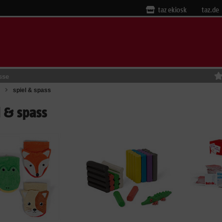
taz ekiosk
taz.de
sse
spiel & spass
l & spass