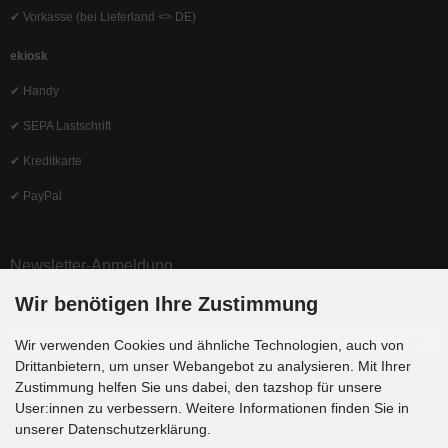
✔ Vorkasse (bei Lieferland <> DE)
ekiosk
✔ Handy
✔ SEPA Lastschrift
✔ Kreditkarte
✔ PayPal
Newsletter-Anmeldung
Wir benötigen Ihre Zustimmung
E-Mail-Adresse:
Wir verwenden Cookies und ähnliche Technologien, auch von
Drittanbietern, um unser Webangebot zu analysieren. Mit Ihrer
Der Newsletter kann jederzeit hier oder in Ihrem Kundenkonto abbestellt
Zustimmung helfen Sie uns dabei, den tazshop für unsere
werden.
User:innen zu verbessern. Weitere Informationen finden Sie in
unserer Datenschutzerklärung.