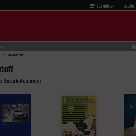
taz ekiosk
taz.de
sse
lesestoff
stoff
e Unterkategorien: