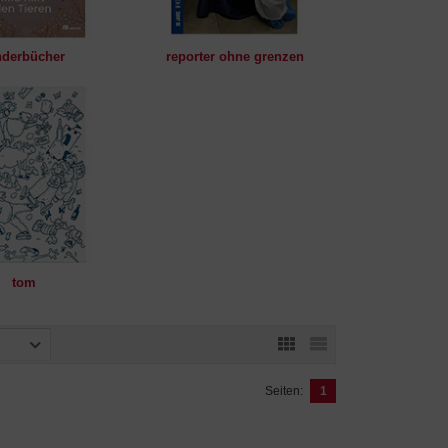
nderbücher
reporter ohne grenzen
tom
Seiten:
1