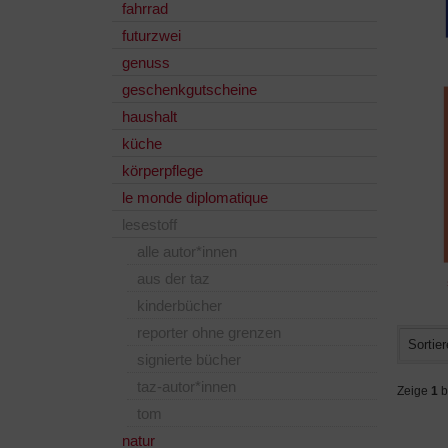
fahrrad
futurzwei
genuss
geschenkgutscheine
haushalt
küche
körperpflege
le monde diplomatique
lesestoff
alle autor*innen
aus der taz
kinderbücher
reporter ohne grenzen
Sortier
signierte bücher
taz-autor*innen
Zeige
1
b
tom
natur