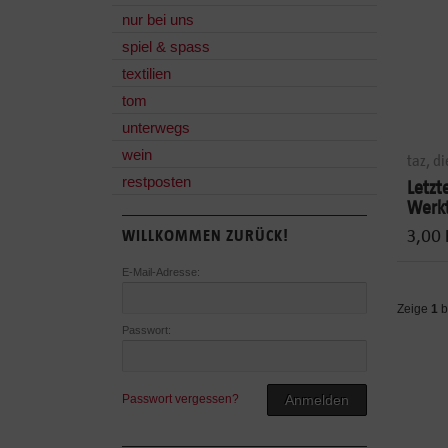
nur bei uns
spiel & spass
textilien
tom
unterwegs
wein
taz, d
restposten
Letzt
Werk
3,00
WILLKOMMEN ZURÜCK!
E-Mail-Adresse:
Zeige
1
b
Passwort:
Passwort vergessen?
Anmelden