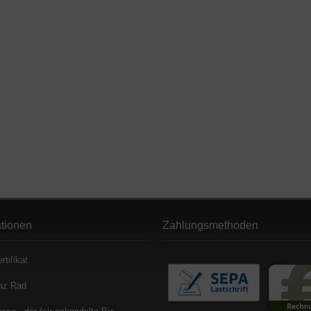
ationen
Zahlungsmethoden
rtifikat
az Rad