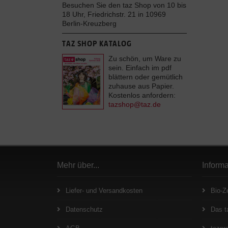
Besuchen Sie den taz Shop von 10 bis
18 Uhr, Friedrichstr. 21 in 10969
Berlin-Kreuzberg
TAZ SHOP KATALOG
Zu schön, um Ware zu
sein. Einfach im pdf
blättern oder gemütlich
zuhause aus Papier.
Kostenlos anfordern:
tazshop@taz.de
Mehr über...
Inform
Liefer- und Versandkosten
Bio-Ze
Datenschutz
Das t