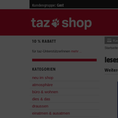
Kundengruppe:
Gast
Ka
10 % RABATT
Startseite
für taz-UnterstützerInnen
mehr ...
lese
KATEGORIEN
Weiter
neu im shop
atmosphäre
büro & wohnen
dies & das
draussen
einatmen & ausatmen