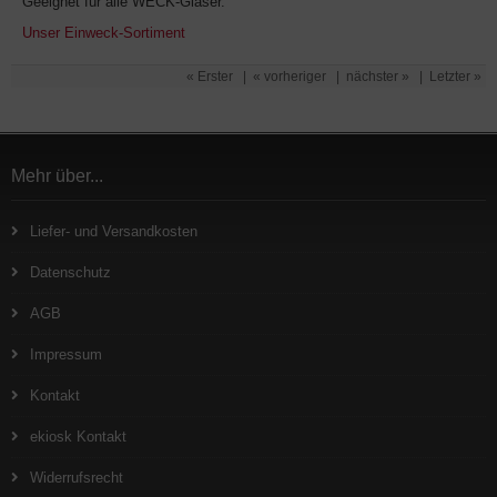
Geeignet für alle WECK-Gläser.
Unser Einweck-Sortiment
« Erster
|
« vorheriger
|
nächster »
|
Letzter »
Mehr über...
Liefer- und Versandkosten
Datenschutz
AGB
Impressum
Kontakt
ekiosk Kontakt
Widerrufsrecht