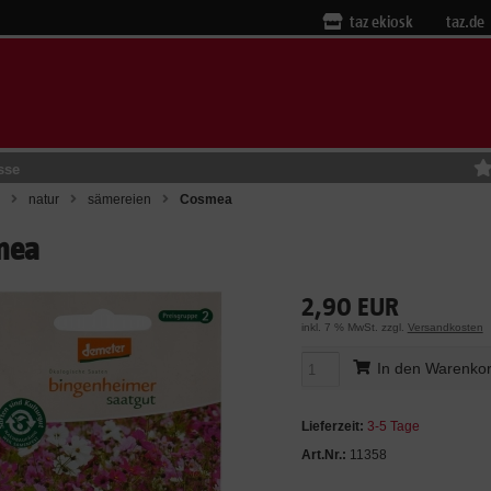
taz ekiosk
taz.de
sse
natur
sämereien
Cosmea
mea
2,90 EUR
inkl. 7 % MwSt. zzgl.
Versandkosten
In den Warenko
Lieferzeit:
3-5 Tage
Art.Nr.:
11358