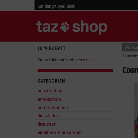
Kundengruppe:
Gast
Ka
10 % RABATT
Startseite
für taz-UnterstützerInnen
mehr ...
Cos
KATEGORIEN
neu im shop
atmosphäre
büro & wohnen
dies & das
draussen
einatmen & ausatmen