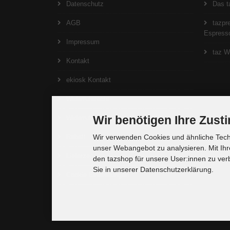
Datenschutz
Das t
AGB
tazpre
Espresso
Impressum
taz W
Kontakt
ekiosk Kontakt
Widerrufsrecht
Wir benötigen Ihre Zus
Widerrufsformular
Rabatt
Wir verwenden Cookies und ähnliche Techn
unser Webangebot zu analysieren. Mit Ihr
Lieferzeit
den tazshop für unsere User:innen zu ver
Sie in unserer Datenschutzerklärung.
Cookie Einstellungen