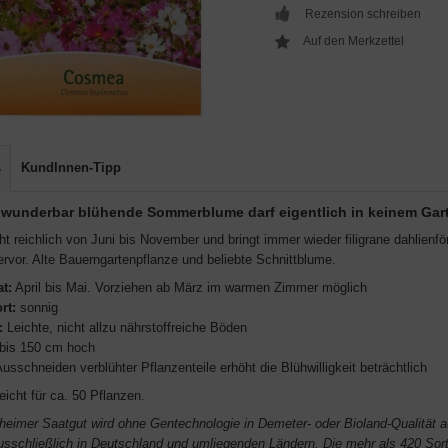
Rezension schreiben
s
KundInnen-Tipp
 wunderbar blühende Sommerblume darf eigentlich in keinem Gart
ht reichlich von Juni bis November und bringt immer wieder filigrane dahlienförm
ervor. Alte Bauerngartenpflanze und beliebte Schnittblume.
t:
April bis Mai. Vorziehen ab März im warmen Zimmer möglich
rt:
sonnig
:
Leichte, nicht allzu nährstoffreiche Böden
bis 150 cm hoch
usschneiden verblühter Pflanzenteile erhöht die Blühwilligkeit beträchtlich
reicht für ca. 50 Pflanzen.
heimer Saatgut wird ohne Gentechnologie in Demeter- oder Bioland-Qualität a
usschließlich in Deutschland und umliegenden Ländern. Die mehr als 420 So