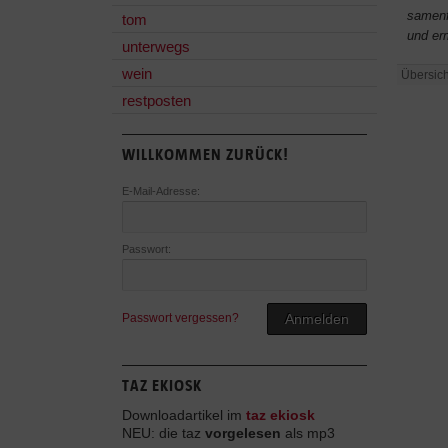
samenf
tom
und er
unterwegs
wein
Übersich
restposten
WILLKOMMEN ZURÜCK!
E-Mail-Adresse:
Passwort:
Passwort vergessen?
Anmelden
TAZ EKIOSK
Downloadartikel im
taz ekiosk
NEU: die taz
vorgelesen
als mp3