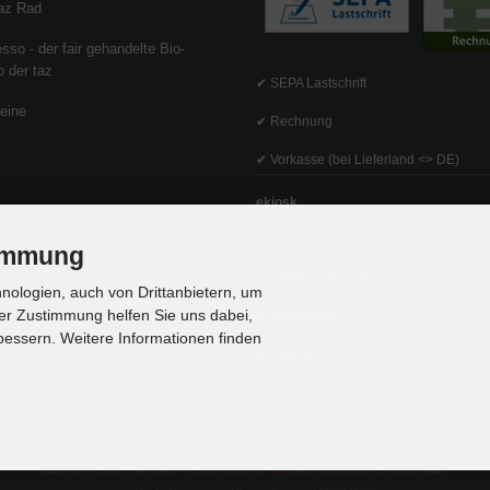
az Rad
sso - der fair gehandelte Bio-
 der taz
✔ SEPA Lastschrift
eine
✔ Rechnung
✔ Vorkasse (bei Lieferland <> DE)
ekiosk
✔ Handy
timmung
✔ SEPA Lastschrift
ologien, auch von Drittanbietern, um
er Zustimmung helfen Sie uns dabei,
✔ Kreditkarte
bessern. Weitere Informationen finden
✔ PayPal
tazshop © 2026 | Template © 2009-2026 by
mod
ified eCommerce Shopsoftware