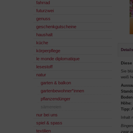
fahrrad
futurzwei
genuss
geschenkgutscheine
haushalt
küche
Detail
körperpflege
le monde diplomatique
Diese
lesestoff
Sie blü
natur
weiß h
garten & balkon
Aussaa
gartenbewohner*innen
Stando
Boden
pflanzendünger
Höhe:
sämereien
Tipp:
A
nur bei uns
Inhalt 
spiel & spass
Bingen
textilien
zwar a