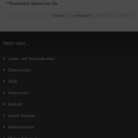
**Bestandteil ätherischer Öle
« Erster
|
« vorheriger
|
nächster »
|
Letzter »
Mehr über...
Liefer- und Versandkosten
Datenschutz
AGB
Impressum
Kontakt
ekiosk Kontakt
Widerrufsrecht