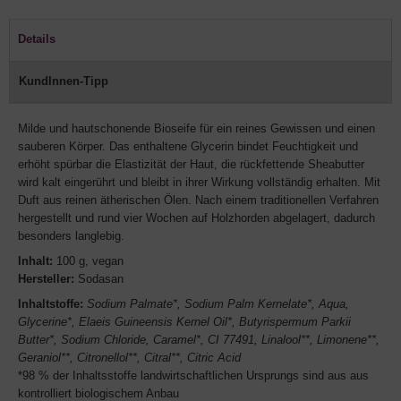
Details
KundInnen-Tipp
Milde und hautschonende Bioseife für ein reines Gewissen und einen
sauberen Körper. Das enthaltene Glycerin bindet Feuchtigkeit und
erhöht spürbar die Elastizität der Haut, die rückfettende Sheabutter
wird kalt eingerührt und bleibt in ihrer Wirkung vollständig erhalten. Mit
Duft aus reinen ätherischen Ölen. Nach einem traditionellen Verfahren
hergestellt und rund vier Wochen auf Holzhorden abgelagert, dadurch
besonders langlebig.
Inhalt:
100 g, vegan
Hersteller:
Sodasan
Inhaltstoffe:
Sodium Palmate*, Sodium Palm Kernelate*, Aqua,
Glycerine*, Elaeis Guineensis Kernel Oil*, Butyrispermum Parkii
Butter*, Sodium Chloride, Caramel*, CI 77491, Linalool**, Limonene**,
Geraniol**, Citronellol**, Citral**, Citric Acid
*98 % der Inhaltsstoffe landwirtschaftlichen Ursprungs sind aus aus
kontrolliert biologischem Anbau