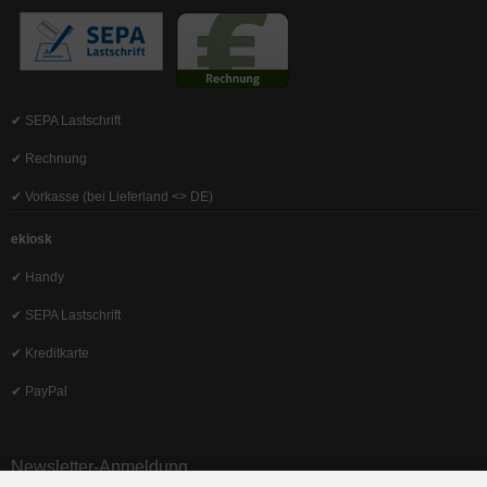
✔ SEPA Lastschrift
✔ Rechnung
✔ Vorkasse (bei Lieferland <> DE)
ekiosk
✔ Handy
✔ SEPA Lastschrift
✔ Kreditkarte
✔ PayPal
Newsletter-Anmeldung