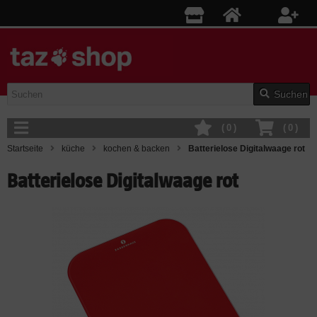
Suchen
(
0
)
(
0
)
Startseite
küche
kochen & backen
Batterielose Digitalwaage rot
Batterielose Digitalwaage rot