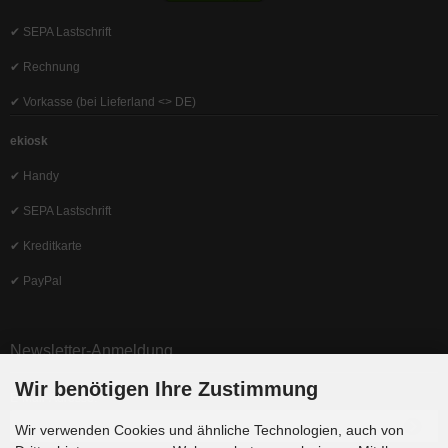
✔ SEPA Lastschrift
✔ Rechnung
✔ Vorkasse (bei Lieferland <> DE)
ekiosk
✔ Handy
✔ SEPA Lastschrift
✔ Kreditkarte
✔ PayPal
Newsletter-Anmeldung
Wir benötigen Ihre Zustimmung
E-Mail-Adresse:
Wir verwenden Cookies und ähnliche Technologien, auch von