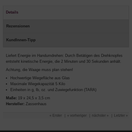
Details
Rezensionen
KundInnen-Tipp
Liefert Energie im Handumdrehen: Durch Betätigen des Drehknopfes
entsteht kinetische Energie, die 2 Minuten und 30 Sekunden anhält.
Achtung, die Waage muss plan stehen!
Hochwertige Wiegefläche aus Glas
Maximale Wiegekapazität 5 Kilo
Einheiten in g, lb, oz. und Zuwiegefunktion (TARA)
Maße:
19 x 24,5 x 3,5 cm
Hersteller:
Zassenhaus
« Erster
|
« vorheriger
|
nächster »
|
Letzter »