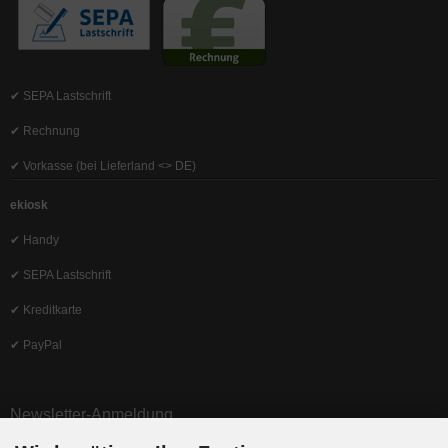
✔ SEPA Lastschrift
✔ Rechnung
✔ Vorkasse (bei Lieferland <> DE)
ekiosk
✔ Handy
✔ SEPA Lastschrift
✔ Kreditkarte
✔ PayPal
Newsletter-Anmeldung