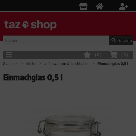
Suchen
(
0
)
(
0
)
Startseite
küche
aufbewahren & frischhalten
Einmachglas 0,5 l
Einmachglas 0,5 l