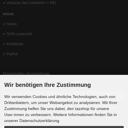
✔ Vorkasse (bei Lieferland <> DE)
ekiosk
✔ Handy
✔ SEPA Lastschrift
✔ Kreditkarte
✔ PayPal
Newsletter-Anmeldung
Wir benötigen Ihre Zustimmung
E-Mail-Adresse:
Wir verwenden Cookies und ähnliche Technologien, auch von
Drittanbietern, um unser Webangebot zu analysieren. Mit Ihrer
Der Newsletter kann jederzeit hier oder in Ihrem Kundenkonto abbestellt
Zustimmung helfen Sie uns dabei, den tazshop für unsere
werden.
User:innen zu verbessern. Weitere Informationen finden Sie in
unserer Datenschutzerklärung.