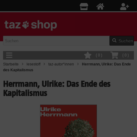
Suchen
(
0
)
(
0
)
Startseite
lesestoff
taz-autor*innen
Herrmann, Ulrike: Das Ende
des Kapitalismus
Herrmann, Ulrike: Das Ende des
Kapitalismus