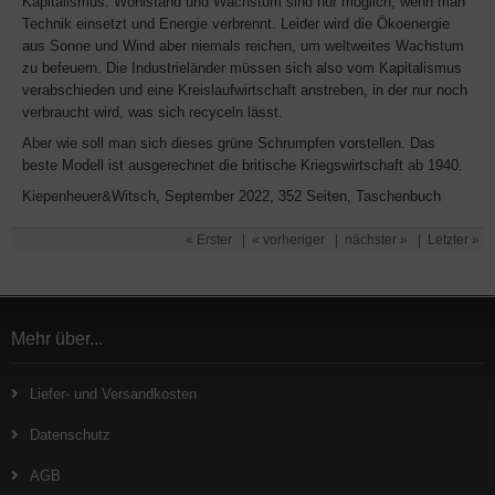
Kapitalismus. Wohlstand und Wachstum sind nur möglich, wenn man
Technik einsetzt und Energie verbrennt. Leider wird die Ökoenergie
aus Sonne und Wind aber niemals reichen, um weltweites Wachstum
zu befeuern. Die Industrieländer müssen sich also vom Kapitalismus
verabschieden und eine Kreislaufwirtschaft anstreben, in der nur noch
verbraucht wird, was sich recyceln lässt.
Aber wie soll man sich dieses grüne Schrumpfen vorstellen. Das
beste Modell ist ausgerechnet die britische Kriegswirtschaft ab 1940.
Kiepenheuer&Witsch, September 2022, 352 Seiten, Taschenbuch
« Erster
|
« vorheriger
|
nächster »
|
Letzter »
Mehr über...
Liefer- und Versandkosten
Datenschutz
AGB