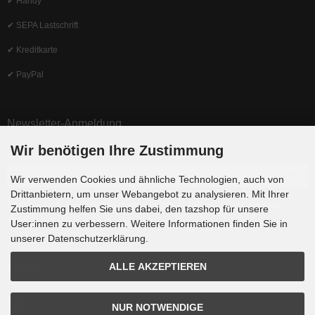
✔ Handy
✔ SEPA Lastschrift
✔ Kreditkarte
✔ PayPal
Newsletter-Anmeldung
Wir benötigen Ihre Zustimmung
E-Mail-Adresse:
Wir verwenden Cookies und ähnliche Technologien, auch von
Drittanbietern, um unser Webangebot zu analysieren. Mit Ihrer
Der Newsletter kann jederzeit hier oder in Ihrem Kundenkonto abbestellt
Zustimmung helfen Sie uns dabei, den tazshop für unsere
werden.
User:innen zu verbessern. Weitere Informationen finden Sie in
unserer Datenschutzerklärung.
ALLE AKZEPTIEREN
Folgen
NUR NOTWENDIGE