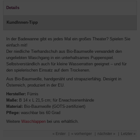
Details
KundInnen-Tipp
In der Badewanne gibt es jedes Mal ein großes Theater? Spielen Sie
einfach mit!
Der niedliche Tierhandschuh aus Bio-Baumwolle verwandelt den
ungeliebten Waschgang in ein unterhaltsames Puppenspiel.
Selbstverständlich auch für kleine Wasserratten geeignet – und für
den spielerischen Einsatz auf dem Trockenen.
Aus Bio-Baumwolle, handgenäht und strapazierfähig. Designt in
Österreich, produziert in der EU.
Hersteller:
Fürnis
Maße:
B 14 x L 21,5 cm; für Erwachsenenhände
Material:
Bio-Baumwolle (GOTS-zertifiziert)
Pflege:
waschbar bis 60 Grad
Weitere
Waschlappen
bei uns erhältlich.
« Erster
|
« vorheriger
|
nächster »
|
Letzter »