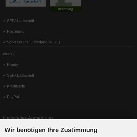
✔ SEPA Lastschrift
✔ Rechnung
✔ Vorkasse (bei Lieferland <> DE)
ekiosk
✔ Handy
✔ SEPA Lastschrift
✔ Kreditkarte
✔ PayPal
Newsletter-Anmeldung
Wir benötigen Ihre Zustimmung
E-Mail-Adresse: