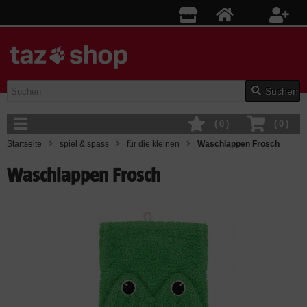
Suchen
(
0
)
(
0
)
Startseite
spiel & spass
für die kleinen
Waschlappen Frosch
Waschlappen Frosch