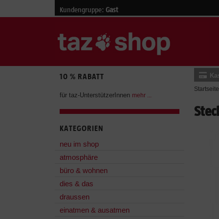
Kundengruppe:
Gast
Ka
10 % RABATT
Startseite
für taz-UnterstützerInnen
mehr ...
Stec
KATEGORIEN
neu im shop
atmosphäre
büro & wohnen
dies & das
draussen
einatmen & ausatmen