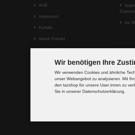
AGB
tazpre
Espresso
Impressum
taz W
Kontakt
ekiosk Kontakt
Widerrufsrecht
Wir benötigen Ihre Zus
Widerrufsformular
Rabatt
Wir verwenden Cookies und ähnliche Techn
unser Webangebot zu analysieren. Mit Ihr
Lieferzeit
den tazshop für unsere User:innen zu ver
Sie in unserer Datenschutzerklärung.
Cookie Einstellungen