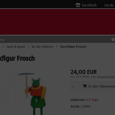
taz ekiosk
taz.de
sse
spiel & spass
für die mittleren
Steckfigur Frosch
kfigur Frosch
24,00 EUR
inkl. 19 % MwSt. zzgl.
Versandkosten
In den Warenko
Lieferzeit:
3-5 Tage
Art.Nr.:
13662