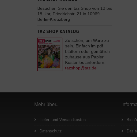
Besuchen Sie den taz Shop von 10 bis
18 Uhr, Friedrichstr. 21 in 10969
Berlin-Kreuzberg
TAZ SHOP KATALOG
Zu schön, um Ware zu
sein. Einfach im pdf
blättern oder gemütlich
zuhause aus Papier.
Kostenlos anfordern:
tazshop@taz.de
Mehr über...
Inform
Liefer- und Versandkosten
Bio-Ze
Datenschutz
Das t