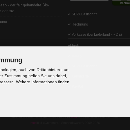
sso - der fair gehandelte Bio-
 der taz
✔ SEPA Lastschrift
eine
✔ Rechnung
✔ Vorkasse (bei Lieferland <> DE)
ekiosk
✔ Handy
timmung
✔ SEPA Lastschrift
ologien, auch von Drittanbietern, um
er Zustimmung helfen Sie uns dabei,
✔ Kreditkarte
bessern. Weitere Informationen finden
✔ PayPal
tazshop © 2026 | Template © 2009-2026 by
mod
ified eCommerce Shopsoftware
mod
ified eCommerce Shopsoftware © 2009-2026