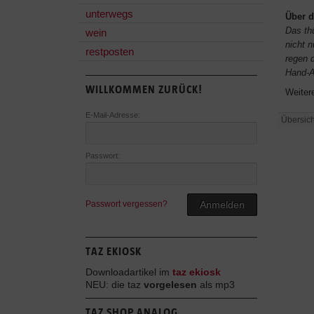
unterwegs
Über d
Das th
wein
nicht n
restposten
regen 
Hand-A
WILLKOMMEN ZURÜCK!
Weiter
E-Mail-Adresse:
Übersich
Passwort:
Passwort vergessen?
Anmelden
TAZ EKIOSK
Downloadartikel im
taz ekiosk
NEU: die taz
vorgelesen
als mp3
TAZ SHOP ANALOG