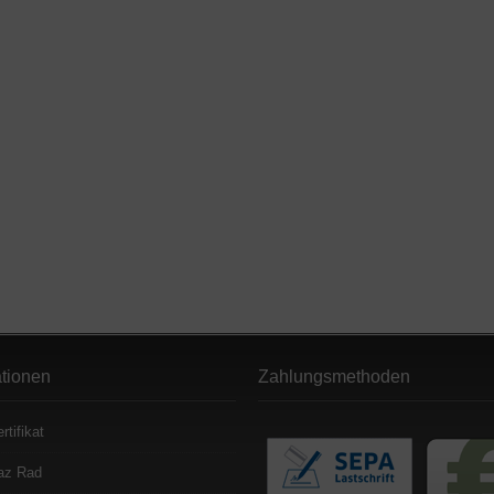
ationen
Zahlungsmethoden
rtifikat
az Rad