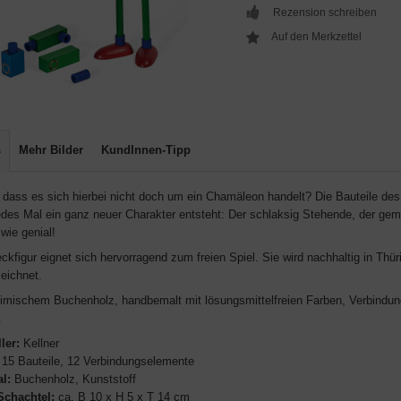
Rezension schreiben
s
Mehr Bilder
KundInnen-Tipp
, dass es sich hierbei nicht doch um ein Chamäleon handelt? Die Bauteile des
edes Mal ein ganz neuer Charakter entsteht: Der schlaksig Stehende, der gem
wie genial!
ckfigur eignet sich hervorragend zum freien Spiel. Sie wird nachhaltig in Thü
eichnet.
imischem Buchenholz, handbemalt mit lösungsmittelfreien Farben, Verbindun
.
ler:
Kellner
15 Bauteile, 12 Verbindungselemente
al:
Buchenholz, Kunststoff
chachtel:
ca. B 10 x H 5 x T 14 cm