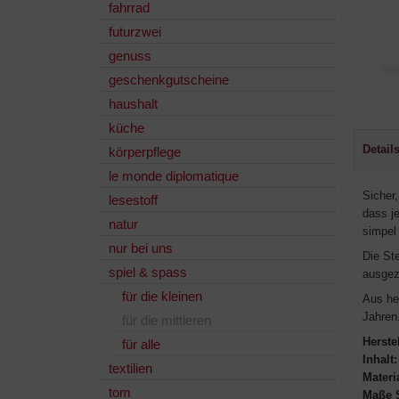
fahrrad
futurzwei
genuss
geschenkgutscheine
haushalt
küche
Detail
körperpflege
le monde diplomatique
Sicher
lesestoff
dass j
natur
simpel 
nur bei uns
Die Ste
spiel & spass
ausgez
für die kleinen
Aus he
Jahren
für die mittleren
Herstel
für alle
Inhalt:
textilien
Materi
tom
Maße S