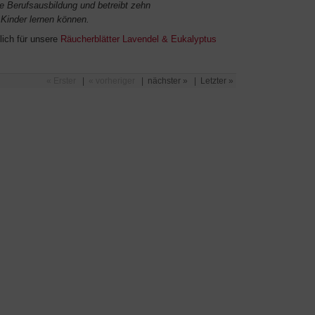
e Berufsausbildung und betreibt zehn
 Kinder lernen können.
lich für unsere
Räucherblätter Lavendel & Eukalyptus
« Erster
|
« vorheriger
|
nächster »
|
Letzter »