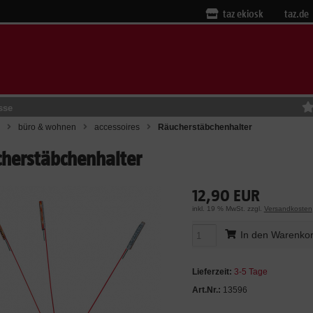
taz ekiosk
taz.de
sse
büro & wohnen
accessoires
Räucherstäbchenhalter
herstäbchenhalter
12,90 EUR
inkl. 19 % MwSt. zzgl.
Versandkosten
In den Warenko
Lieferzeit:
3-5 Tage
Art.Nr.:
13596