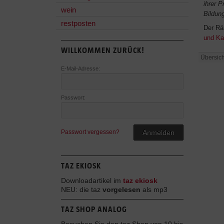
ihrer 
wein
Bildun
restposten
Der Rä
und Ka
WILLKOMMEN ZURÜCK!
Übersich
E-Mail-Adresse:
Passwort:
Passwort vergessen?
Anmelden
TAZ EKIOSK
Downloadartikel im
taz ekiosk
NEU: die taz
vorgelesen
als mp3
TAZ SHOP ANALOG