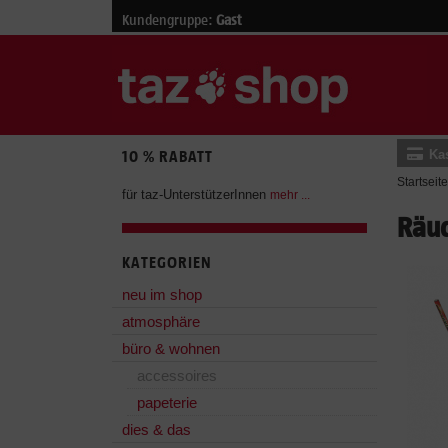
Kundengruppe:
Gast
Ka
10 % RABATT
Startseite
für taz-UnterstützerInnen
mehr ...
Räuc
KATEGORIEN
neu im shop
atmosphäre
büro & wohnen
accessoires
papeterie
dies & das