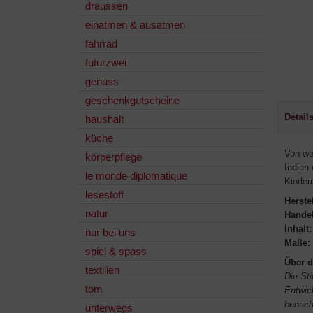
draussen
einatmen & ausatmen
fahrrad
futurzwei
genuss
geschenkgutscheine
Detail
haushalt
küche
Von we
körperpflege
Indien
le monde diplomatique
Kinder
lesestoff
Herstel
natur
Handel
Inhalt:
nur bei uns
Maße:
spiel & spass
Über d
textilien
Die St
tom
Entwic
benach
unterwegs