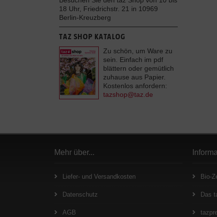
Besuchen Sie den taz Shop von 10 bis
18 Uhr, Friedrichstr. 21 in 10969
Berlin-Kreuzberg
TAZ SHOP KATALOG
Zu schön, um Ware zu
sein. Einfach im pdf
blättern oder gemütlich
zuhause aus Papier.
Kostenlos anfordern:
tazshop@taz.de
Mehr über...
Inform
Liefer- und Versandkosten
Bio-Ze
Datenschutz
Das t
AGB
tazpre