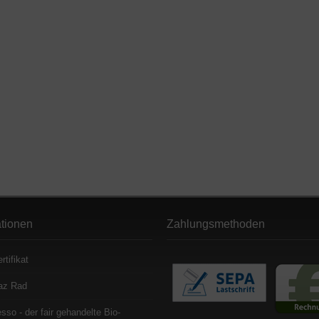
ationen
Zahlungsmethoden
rtifikat
az Rad
sso - der fair gehandelte Bio-