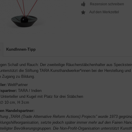
Rezension schreiben
s
KundInnen-Tipp
gen Schall und Rauch: Der zweiteilige Räucherstäbchenhalter aus Speckstein i
 unterstützt die Stiftung TARA Kunsthandwerker*innen bei der Herstellung und
n Zugang zu Bildung.
ler:
WeltPartner
spartner:
TARA / Indien
Unterteller und Kugel mit Platz für drei Stäbchen
∅ 10 cm, H 3 cm
en Handelspartner:
iftung „TARA (Trade Alternative Reform Actions) Projects” wurde 1973 gegründ
klungshilfeorganisation, setzte jedoch später immer mehr auf den Fairen Ha
teiligter Bevölkerungsgruppen. Die Non-Profit-Organisation unterstützt Kunst