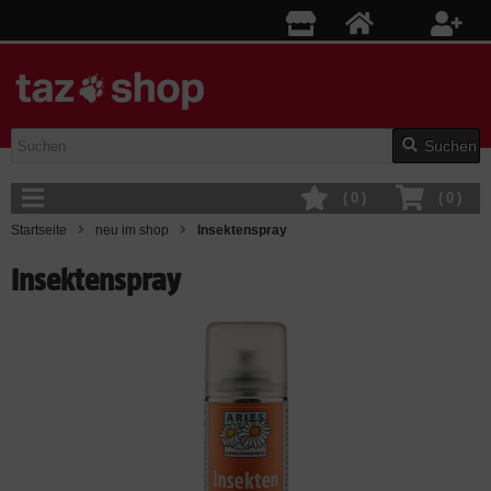
Suchen
(
0
)
(
0
)
Startseite
neu im shop
Insektenspray
Insektenspray