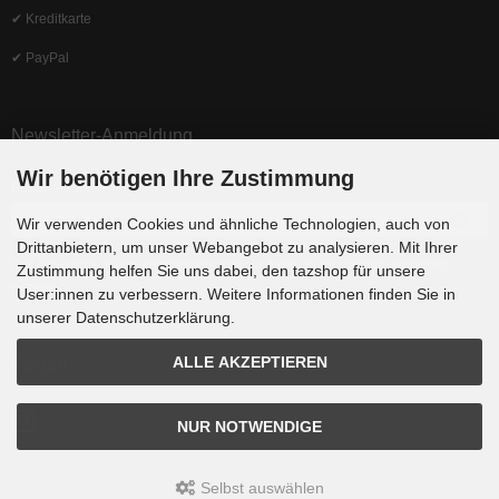
✔ Kreditkarte
✔ PayPal
Newsletter-Anmeldung
Wir benötigen Ihre Zustimmung
E-Mail-Adresse:
Wir verwenden Cookies und ähnliche Technologien, auch von
Drittanbietern, um unser Webangebot zu analysieren. Mit Ihrer
Der Newsletter kann jederzeit hier oder in Ihrem Kundenkonto abbestellt
Zustimmung helfen Sie uns dabei, den tazshop für unsere
werden.
User:innen zu verbessern. Weitere Informationen finden Sie in
unserer Datenschutzerklärung.
ALLE AKZEPTIEREN
Folgen
NUR NOTWENDIGE
Selbst auswählen