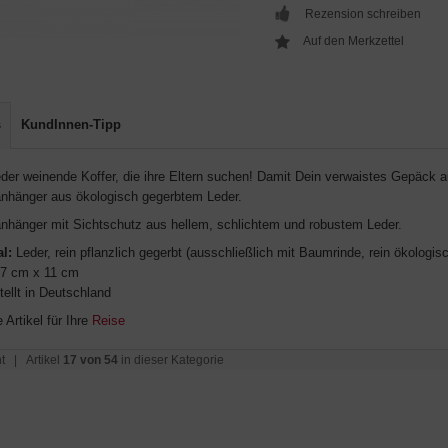
Rezension schreiben
s
KundInnen-Tipp
der weinende Koffer, die ihre Eltern suchen! Damit Dein verwaistes Gepäck au
anhänger aus ökologisch gegerbtem Leder.
anhänger mit Sichtschutz aus hellem, schlichtem und robustem Leder.
al:
Leder, rein pflanzlich gegerbt (ausschließlich mit Baumrinde, rein ökologisc
7 cm x 11 cm
ellt in Deutschland
 Artikel für Ihre
Reise
t
| Artikel
17 von 54
in dieser Kategorie