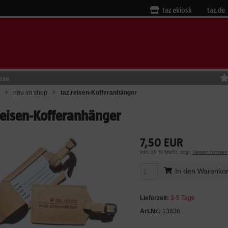
taz ekiosk
taz.de
sse
neu im shop
taz.reisen-Kofferanhänger
reisen-Kofferanhänger
7,50 EUR
inkl. 19 % MwSt. zzgl.
Versandkosten
In den Warenko
Lieferzeit:
3-5 Tage
Art.Nr.:
13836