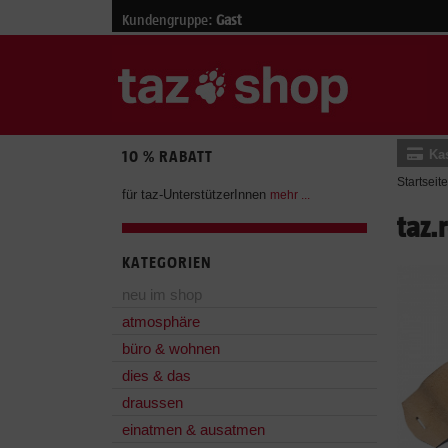
Kundengruppe:
Gast
Ka
10 % RABATT
Startseite
für taz-UnterstützerInnen
mehr ...
taz.
KATEGORIEN
neu im shop
atmosphäre
büro & wohnen
dies & das
draussen
einatmen & ausatmen