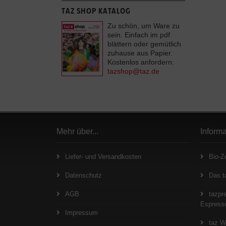
TAZ SHOP KATALOG
Zu schön, um Ware zu
sein. Einfach im pdf
blättern oder gemütlich
zuhause aus Papier.
Kostenlos anfordern:
tazshop@taz.de
Mehr über...
Inform
Liefer- und Versandkosten
Bio-Ze
Datenschutz
Das t
AGB
tazpre
Espresso
Impressum
taz W