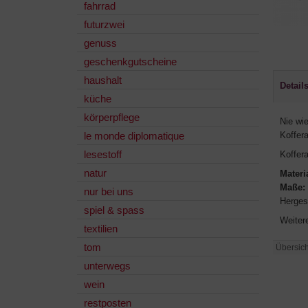
fahrrad
futurzwei
genuss
geschenkgutscheine
haushalt
Detail
küche
körperpflege
Nie wie
le monde diplomatique
Koffer
lesestoff
Koffer
natur
Materi
Maße:
nur bei uns
Hergest
spiel & spass
Weitere
textilien
tom
Übersich
unterwegs
wein
restposten