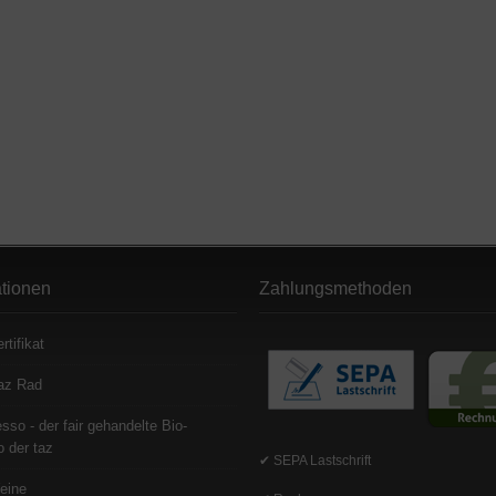
ationen
Zahlungsmethoden
rtifikat
az Rad
sso - der fair gehandelte Bio-
 der taz
✔ SEPA Lastschrift
eine