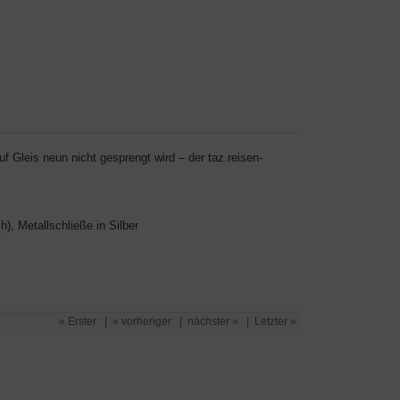
f Gleis neun nicht gesprengt wird – der taz.reisen-
h), Metallschließe in Silber
« Erster
|
« vorheriger
|
nächster »
|
Letzter »