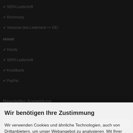
✔ SEPA Lastschrift
✔ Rechnung
✔ Vorkasse (bei Lieferland <> DE)
ekiosk
✔ Handy
✔ SEPA Lastschrift
✔ Kreditkarte
✔ PayPal
Newsletter-Anmeldung
Wir benötigen Ihre Zustimmung
E-Mail-Adresse:
Wir verwenden Cookies und ähnliche Technologien, auch von
Drittanbietern, um unser Webangebot zu analysieren. Mit Ihrer