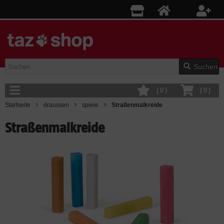
Suchen
(
0
)
(
0
)
Startseite
draussen
spiele
Straßenmalkreide
Straßenmalkreide