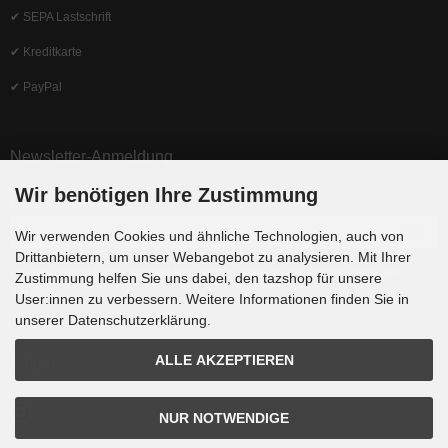
✔ SEPA Lastschrift
✔ Kreditkarte
✔ PayPal
Newsletter-Anmeldung
Wir benötigen Ihre Zustimmung
E-Mail-Adresse:
Wir verwenden Cookies und ähnliche Technologien, auch von
Drittanbietern, um unser Webangebot zu analysieren. Mit Ihrer
Der Newsletter kann jederzeit hier oder in Ihrem Kundenkonto abbestellt
Zustimmung helfen Sie uns dabei, den tazshop für unsere
werden.
User:innen zu verbessern. Weitere Informationen finden Sie in
unserer Datenschutzerklärung.
ALLE AKZEPTIEREN
Folgen
NUR NOTWENDIGE