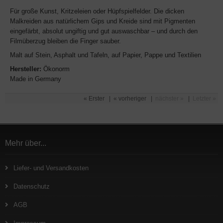
Für große Kunst, Kritzeleien oder Hüpfspielfelder. Die dicken
Malkreiden aus natürlichem Gips und Kreide sind mit Pigmenten
eingefärbt, absolut ungiftig und gut auswaschbar – und durch den
Filmüberzug bleiben die Finger sauber.
Malt auf Stein, Asphalt und Tafeln, auf Papier, Pappe und Textilien
Hersteller:
Ökonorm
Made in Germany
« Erster
|
« vorheriger
|
nächster »
|
Letzter »
Mehr über...
Liefer- und Versandkosten
Datenschutz
AGB