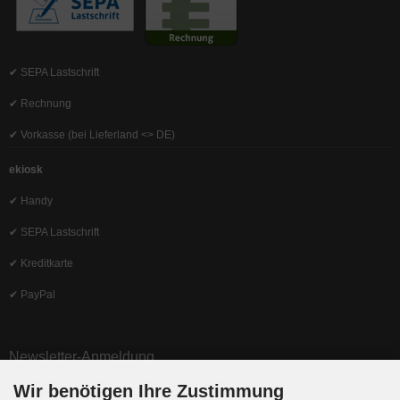
✔ SEPA Lastschrift
✔ Rechnung
✔ Vorkasse (bei Lieferland <> DE)
ekiosk
✔ Handy
✔ SEPA Lastschrift
✔ Kreditkarte
✔ PayPal
Newsletter-Anmeldung
Wir benötigen Ihre Zustimmung
E-Mail-Adresse: