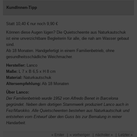
KundInnen-Tipp
Statt 10,40 € nur noch 9,90 €
Können diese Augen lügen? Die Quietscheente aus Naturkautschuk
ist eine unverzichtbare Begleiterin für alle, die nah am Wasser gebaut
sind.
Ab 18 Monaten. Handgefertigt in einem Familienbetrieb, ohne
gesundheitsschädliche Weichmacher.
Hersteller:
Lanco
Maße:
L 7 x B 6,5 x H 8 cm
Material:
Naturkautschuk
Altersempfehlung:
Ab 18 Monaten
Über Lanco:
Der Familienbetrieb wurde 1952 von Alfredo Benet in Barcelona
gegründet. Neben dem dortigen Stammwerk produziert Lanco auch in
Fez/Marokko. Alle Quietscheenten bestehen aus Naturkautschuk und
entstehen vom Entwurf über den Guss bis zur Bemalung in reiner
Handarbeit.
« Erster
|
« vorheriger
|
nächster »
|
Letzter »