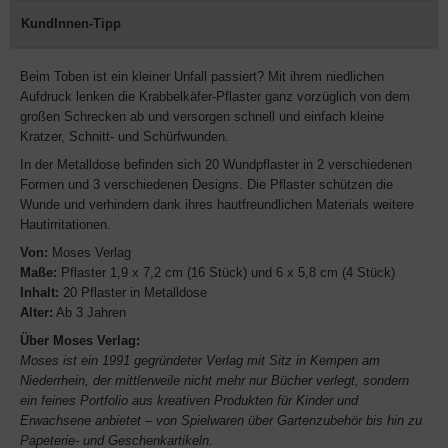
KundInnen-Tipp
Beim Toben ist ein kleiner Unfall passiert? Mit ihrem niedlichen
Aufdruck lenken die Krabbelkäfer-Pflaster ganz vorzüglich von dem
großen Schrecken ab und versorgen schnell und einfach kleine
Kratzer, Schnitt- und Schürfwunden.
In der Metalldose befinden sich 20 Wundpflaster in 2 verschiedenen
Formen und 3 verschiedenen Designs. Die Pflaster schützen die
Wunde und verhindern dank ihres hautfreundlichen Materials weitere
Hautirritationen.
Von:
Moses Verlag
Maße:
Pflaster 1,9 x 7,2 cm (16 Stück) und 6 x 5,8 cm (4 Stück)
Inhalt:
20 Pflaster in Metalldose
Alter:
Ab 3 Jahren
Über Moses Verlag:
Moses ist ein 1991 gegründeter Verlag mit Sitz in Kempen am
Niederrhein, der mittlerweile nicht mehr nur Bücher verlegt, sondern
ein feines Portfolio aus kreativen Produkten für Kinder und
Erwachsene anbietet – von Spielwaren über Gartenzubehör bis hin zu
Papeterie- und Geschenkartikeln.