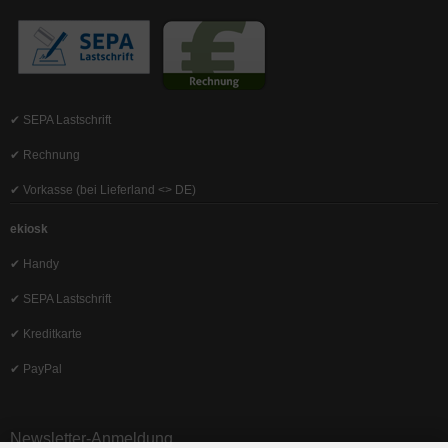
✔ SEPA Lastschrift
✔ Rechnung
✔ Vorkasse (bei Lieferland <> DE)
ekiosk
✔ Handy
✔ SEPA Lastschrift
✔ Kreditkarte
✔ PayPal
Newsletter-Anmeldung