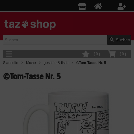
Suchen
(
0
)
(
0
)
Startseite
küche
geschirr & tisch
©Tom-Tasse Nr. 5
©Tom-Tasse Nr. 5