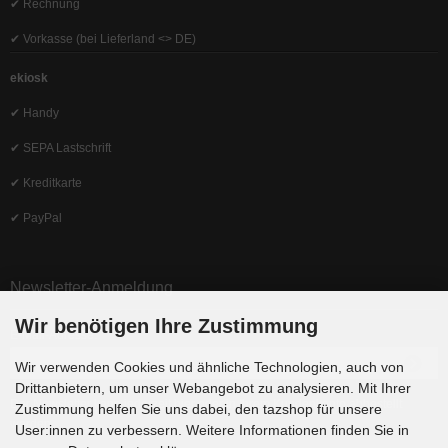
✔ Rechnung
✔ Vorkasse (bei Lieferland <> DE)
ekiosk
✔ Handy
✔ SEPA Lastschrift
✔ Kreditkarte
✔ PayPal
Newsletter-Anmeldung
Wir benötigen Ihre Zustimmung
E-Mail-Adresse:
Wir verwenden Cookies und ähnliche Technologien, auch von
Drittanbietern, um unser Webangebot zu analysieren. Mit Ihrer
Der Newsletter kann jederzeit hier oder in Ihrem Kundenkonto abbestellt
Zustimmung helfen Sie uns dabei, den tazshop für unsere
werden.
User:innen zu verbessern. Weitere Informationen finden Sie in