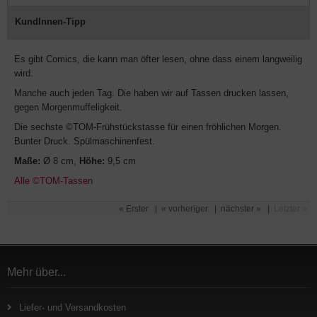
KundInnen-Tipp
Es gibt Comics, die kann man öfter lesen, ohne dass einem langweilig
wird.
Manche auch jeden Tag. Die haben wir auf Tassen drucken lassen,
gegen Morgenmuffeligkeit.
Die sechste ©TOM-Frühstückstasse für einen fröhlichen Morgen.
Bunter Druck. Spülmaschinenfest.
Maße:
Ø 8 cm,
Höhe:
9,5 cm
Alle ©TOM-Tassen
« Erster
|
« vorheriger
|
nächster »
|
Letzter »
Mehr über...
Liefer- und Versandkosten