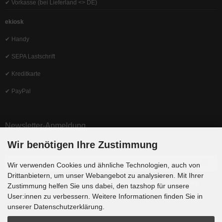
✔ Vorkasse (bei Lieferland <> DE)
ekiosk
✔ Handy
✔ SEPA Lastschrift
✔ Kreditkarte
✔ PayPal
Newsletter-Anmeldung
Wir benötigen Ihre Zustimmung
E-Mail-Adresse:
Wir verwenden Cookies und ähnliche Technologien, auch von
Drittanbietern, um unser Webangebot zu analysieren. Mit Ihrer
Der Newsletter kann jederzeit hier oder in Ihrem Kundenkonto abbestellt
Zustimmung helfen Sie uns dabei, den tazshop für unsere
werden.
User:innen zu verbessern. Weitere Informationen finden Sie in
unserer Datenschutzerklärung.