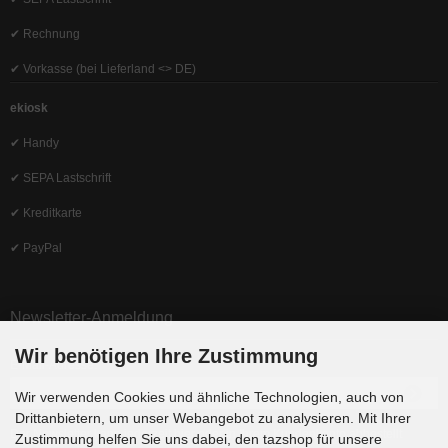
✔ Rechnung
✔ Vorkasse (bei Lieferland <> DE)
ekiosk
✔ Handy
✔ SEPA Lastschrift
✔ Kreditkarte
✔ PayPal
Newsletter-Anmeldung
Wir benötigen Ihre Zustimmung
E-Mail-Adresse:
Wir verwenden Cookies und ähnliche Technologien, auch von
Drittanbietern, um unser Webangebot zu analysieren. Mit Ihrer
Der Newsletter kann jederzeit hier oder in Ihrem Kundenkonto abbestellt
Zustimmung helfen Sie uns dabei, den tazshop für unsere