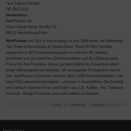
*aus Fairem Handel
DE-ÖKO-013
Herstellerin:
WeltPartner eG
Franz-Xaver-Honer Straße 7/1
88213 Ravensburg-Erlen
WeltPartner
mit Sitz in Ravensburg ist seit 1988 eines der führenden
Fair Trade-Unternehmen in Deutschland. Rund 50.000 Familien,
organisiert in 60 Produzentengruppen in weltweit 40 Ländern,
profitieren von persönlichen Direktkontakten und der Zahlung fairer
Preise für ihre Produkte. Diese partnerschaftliche Zusammenarbeit
bringt überzeugend hochwertige, oft einzigartige Erzeugnisse hervor.
Das WeltPartner-Sortiment umfasst über 1.000 Kunsthandwerks- und
etwa 550 Lebensmittelprodukte – zumeist in kontrollierter Bio-Qualität
und vielfach Naturland Fair zertifiziert, wie z.B. Kaffee, Tee, Gewürze,
Feinkost, Mango-Produkte und viele andere Leckereien.
« Erster
|
« vorheriger
|
nächster »
|
Letzter »