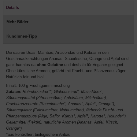
Details
Mehr Bilder
KundInnen-Tipp
Die sauren Boas, Mambas, Anacondas und Kobras in den
Geschmacksrichtungen Ananas, Sauerkische, Orange und Apfel sind
ganz harmlos da
ohne Gelatine
und deshalb für Veganer geeignet.
Ohne künstliche Aromen, gefärbt mit Frucht- und Pflanzenauszügen.
Natürlich fair und bio!
Inhalt: 100 g Fruchtgummimischung
Zutaten:
Rohrohrzucker°*, Glukosesirup°, Maisstärke°,
Säuerungsmittel (Zitronensäure, Apfelsäure, Milchsäure),
Fruchtkonzentrate (Sauerkirsche°, Ananas°, Apfel°, Orange°),
Säureregulator (Calciumcitrat, Natriumcitrat), färbende Frucht- und
Pflanzenauszüge (Alge, Saflor, Kürbis°, Apfel°, Karotte°, Holunder°),
Geliermittel (Pektin), natürliche Aromen (Ananas, Apfel, Kirsch,
Orange°)
°aus kontrolliert biologischem Anbau