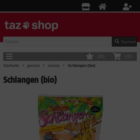
Suchen
(
0
)
(
0
)
Startseite
genuss
süsses
Schlangen (bio)
Schlangen (bio)