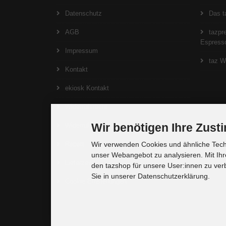
Datenschutz
Das t
AGB
tazpre
Espresso
Impressum
taz W
Kontakt
ekiosk Kontakt
Widerrufsrecht
Wir benötigen Ihre Zus
Widerrufsformular
Rabatt
Wir verwenden Cookies und ähnliche Techn
unser Webangebot zu analysieren. Mit Ihr
Lieferzeit
den tazshop für unsere User:innen zu ver
Sie in unserer Datenschutzerklärung.
Cookie Einstellungen