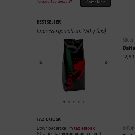
Passwort vergessen?
Anmelden
BESTSELLER
tazpresso gemahlen, 250 g (bio)
Säuerl
Datte
12,90
TAZ EKIOSK
In Roh
Downloadartikel im
taz ekiosk
NEU: die taz
vorgelesen
als mp3