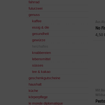
fahrrad
futurzwei
genuss
kaffee
Aus Al
essig & öle
No Fi
gesundheit
4,50 
gewürze
herzhaftes
knabbereien
lebensmittel
süsses
tee & kakao
geschenkgutscheine
haushalt
Mit Bä
küche
Wilds
körperpflege
Pesto
le monde diplomatique