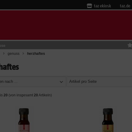
taz ekiosk
taz.de
sse
genuss
herzhaftes
haftes
en nach ...
Artikel pro Seite
is
20
(von insgesamt
20
Artikeln)