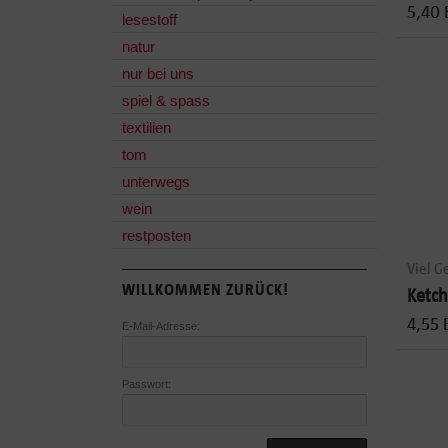
5,40 
lesestoff
natur
nur bei uns
spiel & spass
textilien
tom
unterwegs
wein
restposten
Viel G
WILLKOMMEN ZURÜCK!
Ketch
4,55 
E-Mail-Adresse:
Passwort: