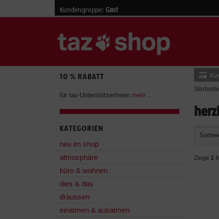
Kundengruppe:
Gast
Ka
10 % RABATT
Startseite
für taz-UnterstützerInnen
mehr ...
herz
KATEGORIEN
Sortier
neu im shop
atmosphäre
Zeige
1
b
büro & wohnen
dies & das
draussen
einatmen & ausatmen