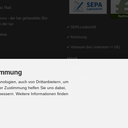
az Rad
sso - der fair gehandelte Bio-
 der taz
✔ SEPA Lastschrift
eine
✔ Rechnung
✔ Vorkasse (bei Lieferland <> DE)
ekiosk
✔ Handy
timmung
✔ SEPA Lastschrift
ologien, auch von Drittanbietern, um
er Zustimmung helfen Sie uns dabei,
✔ Kreditkarte
bessern. Weitere Informationen finden
✔ PayPal