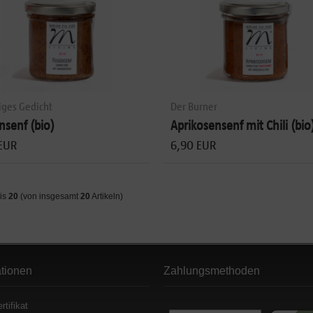
iges Gedicht
Der Burner
nsenf (bio)
Aprikosensenf mit Chili (bio
EUR
6,90 EUR
is
20
(von insgesamt
20
Artikeln)
ationen
Zahlungsmethoden
rtifikat