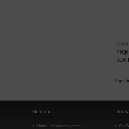
Frucht
Feige
6,90 
Zeige
1
b
Mehr über...
Inform
Liefer- und Versandkosten
Bio-Ze