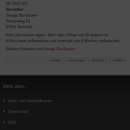
DE-ÖKO-037
Hersteller:
Georgs Bio-Bauern
Tannenweg 10
97854 Steinfeld
Kühl und trocken lagern. Nach dem Öffnen mit Öl bedeckt im
Kühlschrank aufbewahren und innerhalb von 8 Wochen verbrauchen.
Weitere Produkte von
Georgs Bio-Bauern
« Erster
|
« vorheriger
|
nächster »
|
Letzter »
Mehr über...
Liefer- und Versandkosten
Datenschutz
AGB