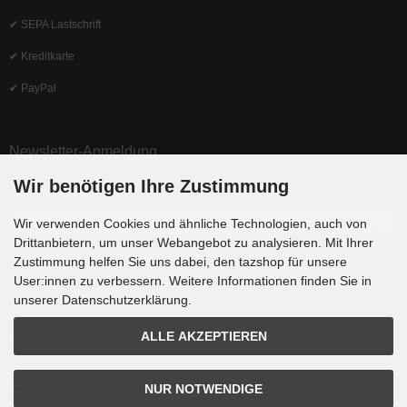
✔ SEPA Lastschrift
✔ Kreditkarte
✔ PayPal
Newsletter-Anmeldung
Wir benötigen Ihre Zustimmung
E-Mail-Adresse:
Wir verwenden Cookies und ähnliche Technologien, auch von
Drittanbietern, um unser Webangebot zu analysieren. Mit Ihrer
Der Newsletter kann jederzeit hier oder in Ihrem Kundenkonto abbestellt
Zustimmung helfen Sie uns dabei, den tazshop für unsere
werden.
User:innen zu verbessern. Weitere Informationen finden Sie in
unserer Datenschutzerklärung.
ALLE AKZEPTIEREN
Folgen
NUR NOTWENDIGE