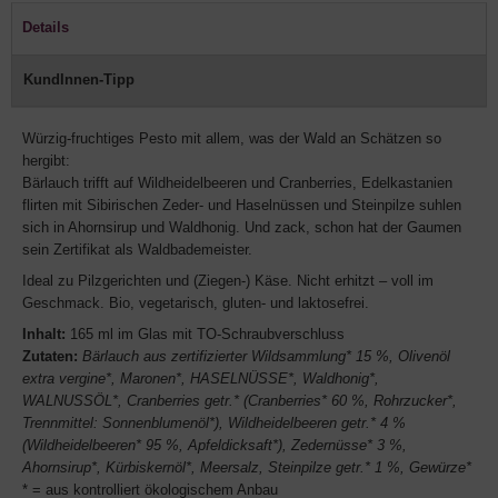
Details
KundInnen-Tipp
Würzig-fruchtiges Pesto mit allem, was der Wald an Schätzen so
hergibt:
Bärlauch trifft auf Wildheidelbeeren und Cranberries, Edelkastanien
flirten mit Sibirischen Zeder- und Haselnüssen und Steinpilze suhlen
sich in Ahornsirup und Waldhonig. Und zack, schon hat der Gaumen
sein Zertifikat als Waldbademeister.
Ideal zu Pilzgerichten und (Ziegen-) Käse. Nicht erhitzt – voll im
Geschmack. Bio, vegetarisch, gluten- und laktosefrei.
Inhalt:
165 ml im Glas mit TO-Schraubverschluss
Zutaten:
Bärlauch aus zertifizierter Wildsammlung* 15 %, Olivenöl
extra vergine*, Maronen*, HASELNÜSSE*, Waldhonig*,
WALNUSSÖL*, Cranberries getr.* (Cranberries* 60 %, Rohrzucker*,
Trennmittel: Sonnenblumenöl*), Wildheidelbeeren getr.* 4 %
(Wildheidelbeeren* 95 %, Apfeldicksaft*), Zedernüsse* 3 %,
Ahornsirup*, Kürbiskernöl*, Meersalz, Steinpilze getr.* 1 %, Gewürze*
* = aus kontrolliert ökologischem Anbau