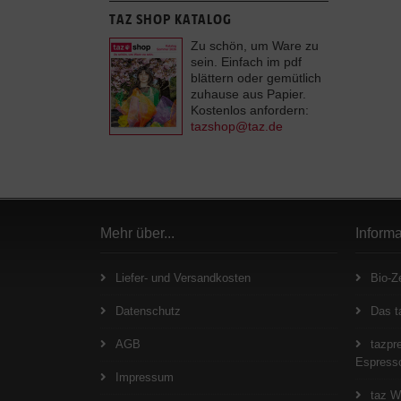
TAZ SHOP KATALOG
Zu schön, um Ware zu
sein. Einfach im pdf
blättern oder gemütlich
zuhause aus Papier.
Kostenlos anfordern:
tazshop@taz.de
Mehr über...
Inform
Liefer- und Versandkosten
Bio-Ze
Datenschutz
Das t
AGB
tazpre
Espresso
Impressum
taz W