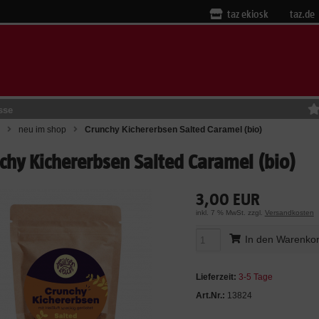
taz ekiosk
taz.de
sse
neu im shop
Crunchy Kichererbsen Salted Caramel (bio)
chy Kichererbsen Salted Caramel (bio)
3,00 EUR
inkl. 7 % MwSt. zzgl.
Versandkosten
In den Warenko
Lieferzeit:
3-5 Tage
Art.Nr.:
13824