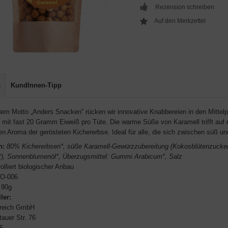
Rezension schreiben
s
KundInnen-Tipp
dem Motto „Anders Snacken” rücken wir innovative Knabbereien in den Mittelpu
 mit fast 20 Gramm Eiweiß pro Tüte. Die warme Süße von Karamell trifft auf 
n Aroma der gerösteten Kichererbse. Ideal für alle, die sich zwischen süß un
n:
80% Kichererbsen*, süße Karamell-Gewürzzubereitung (Kokosblütenzucker*
*), Sonnenblumenöl*, Überzugsmittel: Gummi Arabicum*, Salz
olliert biologischer Anbau
O-006
90g
ler:
reich GmbH
auer Str. 76
16