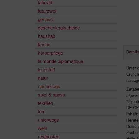
fahrrad
futurzwei
genuss
geschenkgutscheine
haushalt
küche
Detail
körperpflege
le monde diplomatique
Unter 
lesestoff
Crunch
natur
nussige
nur bei uns
Zutate
spiel & spass
Ingwer
*=kontr
textilien
DE-ÖK
tom
Inhalt:
unterwegs
Herstel
Hülsen
wein
Zschort
restposten
Halle 