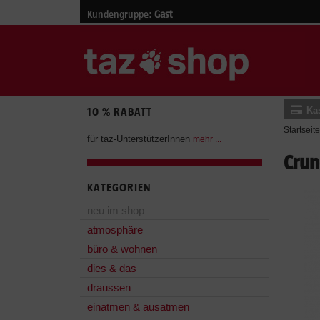
Kundengruppe:
Gast
Ka
10 % RABATT
Startseite
für taz-UnterstützerInnen
mehr ...
Crun
KATEGORIEN
neu im shop
atmosphäre
büro & wohnen
dies & das
draussen
einatmen & ausatmen