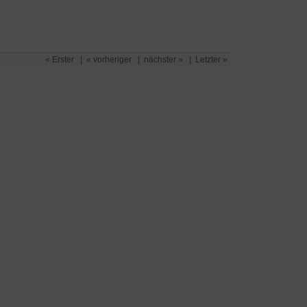
« Erster
|
« vorheriger
|
nächster »
|
Letzter »