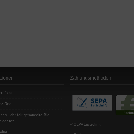
ationen
Zahlungsmethoden
rtifikat
az Rad
sso - der fair gehandelte Bio-
 der taz
✔ SEPA Lastschrift
eine