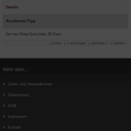
Details
KundInnen-Tipp
Der taz-Shop-Gutschein 35 Euro
« Erster
|
« vorheriger
|
nächster »
|
Letzter »
Mehr über...
Liefer- und Versandkosten
Datenschutz
AGB
Impressum
Kontakt