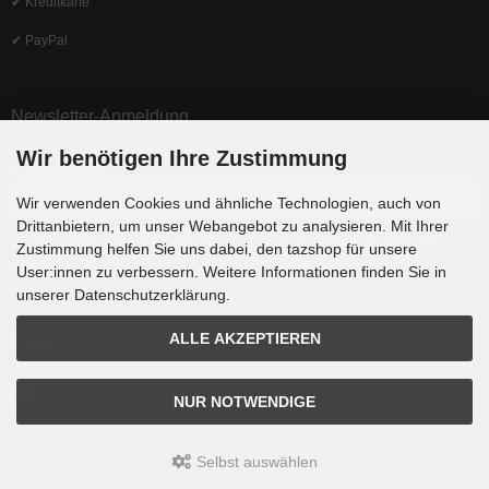
✔ Kreditkarte
✔ PayPal
Newsletter-Anmeldung
Wir benötigen Ihre Zustimmung
E-Mail-Adresse:
Wir verwenden Cookies und ähnliche Technologien, auch von
Drittanbietern, um unser Webangebot zu analysieren. Mit Ihrer
Der Newsletter kann jederzeit hier oder in Ihrem Kundenkonto abbestellt
Zustimmung helfen Sie uns dabei, den tazshop für unsere
werden.
User:innen zu verbessern. Weitere Informationen finden Sie in
unserer Datenschutzerklärung.
ALLE AKZEPTIEREN
Folgen
NUR NOTWENDIGE
Selbst auswählen
tazshop © 2026 | Template © 2009-2026 by
mod
ified eCommerce Shopsoftware