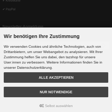
✔ Kreditkarte
✔ PayPal
Newsletter-Anmeldung
Wir benötigen Ihre Zustimmung
E-Mail-Adresse:
Wir verwenden Cookies und ähnliche Technologien, auch von
Drittanbietern, um unser Webangebot zu analysieren. Mit Ihrer
Der Newsletter kann jederzeit hier oder in Ihrem Kundenkonto abbestellt
Zustimmung helfen Sie uns dabei, den tazshop für unsere
werden.
User:innen zu verbessern. Weitere Informationen finden Sie in
unserer Datenschutzerklärung.
ALLE AKZEPTIEREN
Folgen
NUR NOTWENDIGE
Selbst auswählen
tazshop © 2026 | Template © 2009-2026 by
mod
ified eCommerce Shopsoftware