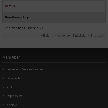
Details
KundInnen-Tipp
Der taz-Shop-Gutschein 50 
« Erster
|
« vorheriger
|
nächster »
|
Letzter »
Mehr über...
Liefer- und Versandkosten
Datenschutz
AGB
Impressum
Kontakt