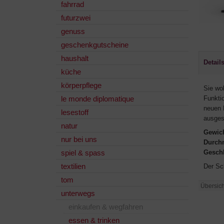
fahrrad
futurzwei
genuss
geschenkgutscheine
haushalt
Detail
küche
körperpflege
Sie wo
le monde diplomatique
Funkti
neuen 
lesestoff
ausges
natur
Gewich
nur bei uns
Durch
spiel & spass
Gesch
textilien
Der Sc
tom
Übersich
unterwegs
einkaufen & wegfahren
essen & trinken