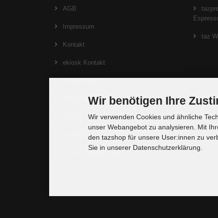
AGB
tazpre
Espresso
Impressum
taz W
Kontakt
ekiosk Kontakt
Widerrufsrecht
Wir benötigen Ihre Zus
Widerrufsformular
Rabatt
Wir verwenden Cookies und ähnliche Techn
unser Webangebot zu analysieren. Mit Ihr
Lieferzeit
den tazshop für unsere User:innen zu ver
Sie in unserer Datenschutzerklärung.
Cookie Einstellungen