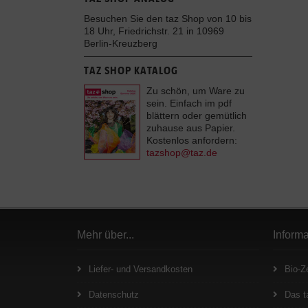
Besuchen Sie den taz Shop von 10 bis
18 Uhr, Friedrichstr. 21 in 10969
Berlin-Kreuzberg
TAZ SHOP KATALOG
Zu schön, um Ware zu
sein. Einfach im pdf
blättern oder gemütlich
zuhause aus Papier.
Kostenlos anfordern:
tazshop@taz.de
Mehr über...
Inform
Liefer- und Versandkosten
Bio-Ze
Datenschutz
Das t