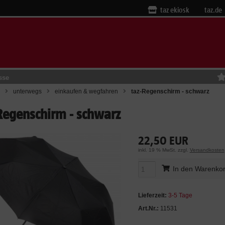
taz ekiosk
taz.de
sse
unterwegs
einkaufen & wegfahren
taz-Regenschirm - schwarz
Regenschirm - schwarz
22,50 EUR
inkl. 19 % MwSt. zzgl.
Versandkosten
In den Warenko
Lieferzeit:
3-5 Tage
Art.Nr.:
11531