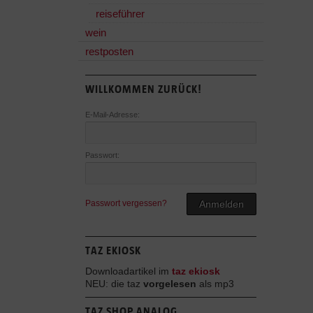
reiseführer
wein
restposten
WILLKOMMEN ZURÜCK!
E-Mail-Adresse:
Passwort:
Passwort vergessen?
Anmelden
TAZ EKIOSK
Downloadartikel im
taz ekiosk
NEU: die taz
vorgelesen
als mp3
TAZ SHOP ANALOG