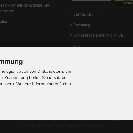
sso - der fair gehandelte Bio-
 der taz
✔ SEPA Lastschrift
eine
✔ Rechnung
✔ Vorkasse (bei Lieferland <> DE)
ekiosk
✔ Handy
timmung
✔ SEPA Lastschrift
ologien, auch von Drittanbietern, um
er Zustimmung helfen Sie uns dabei,
✔ Kreditkarte
bessern. Weitere Informationen finden
✔ PayPal
tazshop © 2026 | Template © 2009-2026 by
mod
ified eCommerce Shopsoftware
mod
ified eCommerce Shopsoftware © 2009-2026