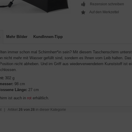
Rezension schreiben
s
Mehr Bilder
KundInnen-Tipp
llten immer schon mal Schirmherr*in sein? Mit diesem Taschenschirm unterst
on nicht mehr mit Wasser gefüllt sind, sondern es Ihnen vom Leib halten. Das 
Position nicht abheben. Und im Griff aus wiederverwendetem Kunststoff ist e
chlossen.
t:
302 g
messer:
98 cm
lossene Länge:
27 cm
hirm ist auch in
rot
erhältlich.
t
| Artikel
26 von 28
in dieser Kategorie