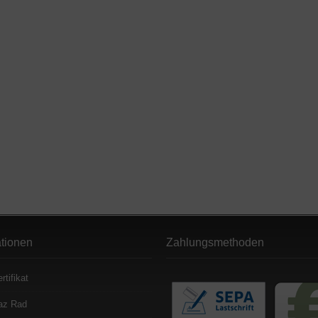
ationen
Zahlungsmethoden
rtifikat
az Rad