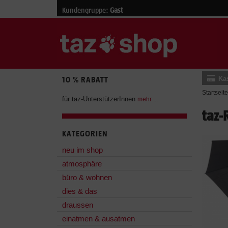
Kundengruppe:
Gast
Ka
10 % RABATT
Startseite
für taz-UnterstützerInnen
mehr ...
taz-
KATEGORIEN
neu im shop
atmosphäre
büro & wohnen
dies & das
draussen
einatmen & ausatmen