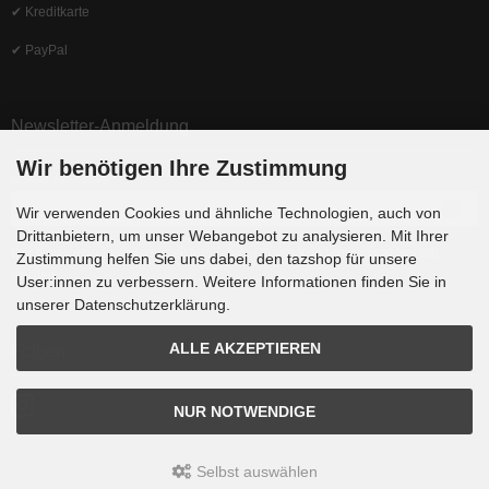
✔ Kreditkarte
✔ PayPal
Newsletter-Anmeldung
Wir benötigen Ihre Zustimmung
E-Mail-Adresse:
Wir verwenden Cookies und ähnliche Technologien, auch von
Drittanbietern, um unser Webangebot zu analysieren. Mit Ihrer
Der Newsletter kann jederzeit hier oder in Ihrem Kundenkonto abbestellt
Zustimmung helfen Sie uns dabei, den tazshop für unsere
werden.
User:innen zu verbessern. Weitere Informationen finden Sie in
unserer Datenschutzerklärung.
ALLE AKZEPTIEREN
Folgen
NUR NOTWENDIGE
Selbst auswählen