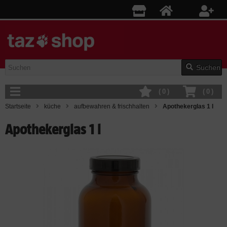
Suchen
(
0
)
(
0
)
Startseite
küche
aufbewahren & frischhalten
Apothekerglas 1 l
Apothekerglas 1 l