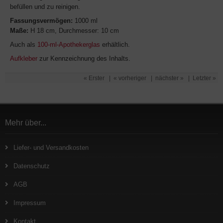
befüllen und zu reinigen.
Fassungsvermögen:
1000 ml
Maße:
H 18 cm, Durchmesser: 10 cm
Auch als
100-ml-Apothekerglas
erhältlich.
Aufkleber
zur Kennzeichnung des Inhalts.
« Erster
|
« vorheriger
|
nächster »
|
Letzter »
Mehr über...
Liefer- und Versandkosten
Datenschutz
AGB
Impressum
Kontakt