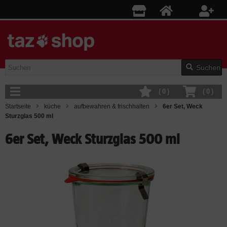
Suchen
(
0
)
(
0
)
Startseite
küche
aufbewahren & frischhalten
6er Set, Weck
Sturzglas 500 ml
6er Set, Weck Sturzglas 500 ml