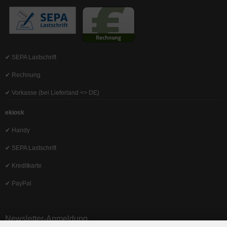
✔ SEPA Lastschrift
✔ Rechnung
✔ Vorkasse (bei Lieferland <> DE)
ekiosk
✔ Handy
✔ SEPA Lastschrift
✔ Kreditkarte
✔ PayPal
Newsletter-Anmeldung