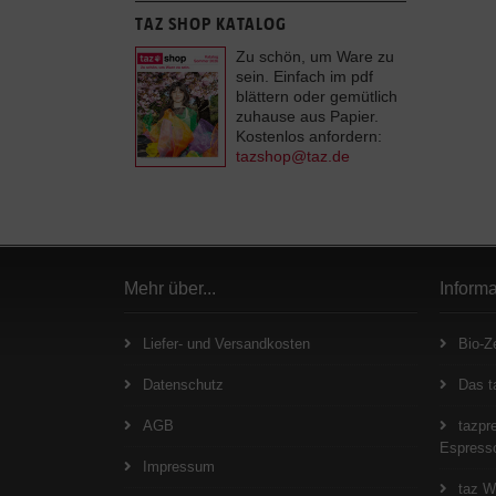
TAZ SHOP KATALOG
Zu schön, um Ware zu
sein. Einfach im pdf
blättern oder gemütlich
zuhause aus Papier.
Kostenlos anfordern:
tazshop@taz.de
Mehr über...
Inform
Liefer- und Versandkosten
Bio-Ze
Datenschutz
Das t
AGB
tazpre
Espresso
Impressum
taz W