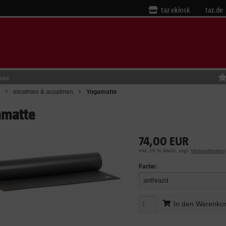
taz ekiosk
taz.de
sse
einatmen & ausatmen
Yogamatte
amatte
74,00 EUR
inkl. 19 % MwSt. zzgl.
Versandkosten
Farbe:
anthrazit
In den Warenko