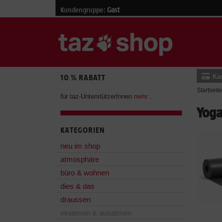
Kundengruppe:
Gast
Ka
10 % RABATT
Startseite
für taz-UnterstützerInnen
mehr ...
Yog
KATEGORIEN
neu im shop
atmosphäre
büro & wohnen
dies & das
draussen
einatmen & ausatmen