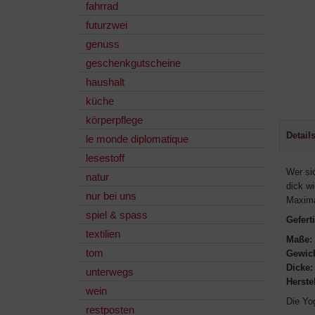
fahrrad
futurzwei
genuss
geschenkgutscheine
haushalt
küche
körperpflege
Detail
le monde diplomatique
lesestoff
Wer si
natur
dick wi
nur bei uns
Maxima
spiel & spass
Gefert
textilien
Maße:
tom
Gewic
Dicke:
unterwegs
Herstel
wein
Die Yog
restposten