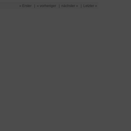
« Erster
|
« vorheriger
|
nächster »
|
Letzter »