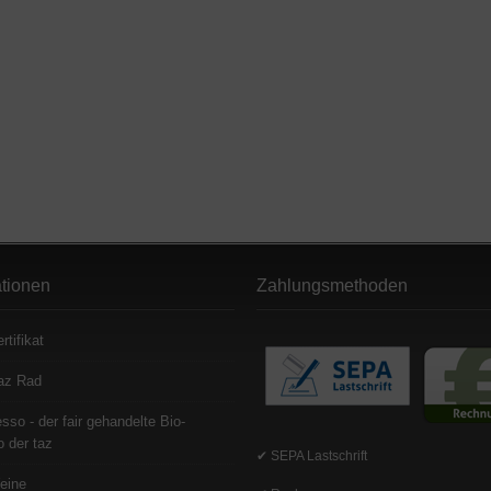
ationen
Zahlungsmethoden
rtifikat
az Rad
sso - der fair gehandelte Bio-
 der taz
✔ SEPA Lastschrift
eine