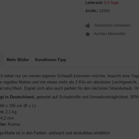
Lieferzeit:
3-5 Tage
Art.Nr.:
12002
Rezension schreiben
s
Mehr Bilder
KundInnen-Tipp
ch lieber nur um seinen eigenen Schweiß kümmern möchte, braucht eine Yogamat
e reguläre Matten und mit etwas mehr als 2 Kilo ein absolutes Leichtgewicht,
l rutschfest. Eignet sich also auch perfekt für den nächsten Strandurlau
igt in Deutschland,
getestet auf Schadstoffe und Umweltverträglichkeit, BPA
66 x 185 cm (B x L)
ht:
2,1 kg
4,2 mm
ler:
Kurma
a-Matte ist in den Farben: anthrazit und dunkelblau erhältlich.