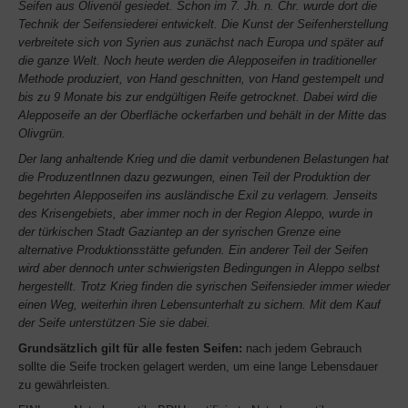
Seifen aus Olivenöl gesiedet. Schon im 7. Jh. n. Chr. wurde dort die
Technik der Seifensiederei entwickelt. Die Kunst der Seifenherstellung
verbreitete sich von Syrien aus zunächst nach Europa und später auf
die ganze Welt. Noch heute werden die Alepposeifen in traditioneller
Methode produziert, von Hand geschnitten, von Hand gestempelt und
bis zu 9 Monate bis zur endgültigen Reife getrocknet. Dabei wird die
Alepposeife an der Oberfläche ockerfarben und behält in der Mitte das
Olivgrün.
Der lang anhaltende Krieg und die damit verbundenen Belastungen hat
die ProduzentInnen dazu gezwungen, einen Teil der Produktion der
begehrten Alepposeifen ins ausländische Exil zu verlagern. Jenseits
des Krisengebiets, aber immer noch in der Region Aleppo, wurde in
der türkischen Stadt Gaziantep an der syrischen Grenze eine
alternative Produktionsstätte gefunden. Ein anderer Teil der Seifen
wird aber dennoch unter schwierigsten Bedingungen in Aleppo selbst
hergestellt. Trotz Krieg finden die syrischen Seifensieder immer wieder
einen Weg, weiterhin ihren Lebensunterhalt zu sichern. Mit dem Kauf
der Seife unterstützen Sie sie dabei.
Grundsätzlich gilt für alle festen Seifen:
nach jedem Gebrauch
sollte die Seife trocken gelagert werden, um eine lange Lebensdauer
zu gewährleisten.