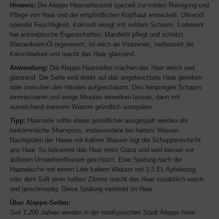
Hinweis:
Die Aleppo Haarseifensind speziell zur milden Reinigung und
Pflege von Haar und der empfindlichen Kopfhaut entwickelt. Olivenöl
spendet Feuchtigkeit, Kokosöl reinigt mit mildem Schaum, Lorbeeröl
hat antiseptische Eigenschaften, Mandelöl pflegt und schützt.
Weizenkeim-Öl regeneriert, ist reich an Vitaminen, verbessert die
Kämmbarkeit und macht das Haar glänzend.
Anwendung:
Die Aleppo Haarseifen machen das Haar weich und
glänzend. Die Seife wird direkt auf das angefeuchtete Haar gerieben
oder zwischen den Händen aufgeschäumt. Den feinporigen Schaum
einmassieren und einige Minuten einwirken lassen, dann mit
ausreichend warmem Wasser gründlich ausspülen.
Tipp:
Haarseife sollte etwas gründlicher ausgespült werden als
herkömmliche Shampoos, insbesondere bei hartem Wasser.
Nachspülen der Haare mit kaltem Wasser legt die Schuppenschicht
ans Haar. So bekommt das Haar mehr Glanz und wird besser vor
äußeren Umwelteinflüssen geschützt. Eine Spülung nach der
Haarwäsche mit einem Liter kaltem Wasser mit 1-2 EL Apfelessig
oder dem Saft einer halben Zitrone macht das Haar zusätzlich weich
und geschmeidig. Diese Spülung verbleibt im Haar.
Über Aleppo-Seifen:
Seit 1.200 Jahren werden in der nordsyrischen Stadt Aleppo feine