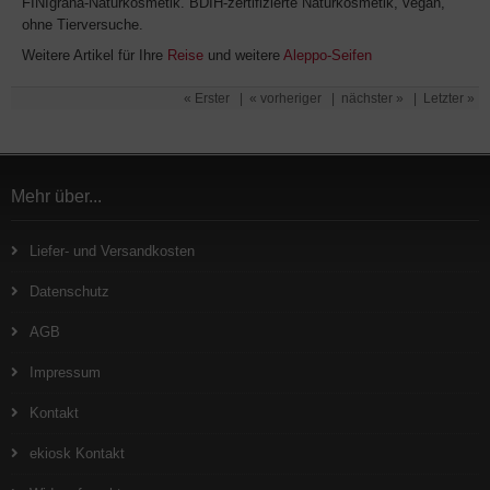
FINIgrana-Naturkosmetik. BDIH-zertifizierte Naturkosmetik, vegan,
ohne Tierversuche.
Weitere Artikel für Ihre
Reise
und weitere
Aleppo-Seifen
« Erster
|
« vorheriger
|
nächster »
|
Letzter »
Mehr über...
Liefer- und Versandkosten
Datenschutz
AGB
Impressum
Kontakt
ekiosk Kontakt