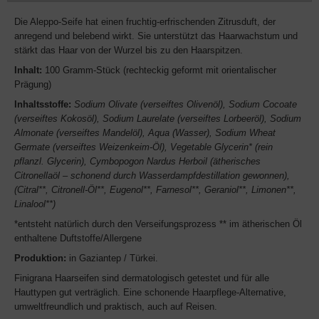
Die Aleppo-Seife hat einen fruchtig-erfrischenden Zitrusduft, der
anregend und belebend wirkt. Sie unterstützt das Haarwachstum und
stärkt das Haar von der Wurzel bis zu den Haarspitzen.
Inhalt:
100 Gramm-Stück (rechteckig geformt mit orientalischer
Prägung)
Inhaltsstoffe:
Sodium Olivate (verseiftes Olivenöl), Sodium Cocoate
(verseiftes Kokosöl), Sodium Laurelate (verseiftes Lorbeeröl), Sodium
Almonate (verseiftes Mandelöl), Aqua (Wasser), Sodium Wheat
Germate (verseiftes Weizenkeim-Öl), Vegetable Glycerin* (rein
pflanzl. Glycerin), Cymbopogon Nardus Herboil (ätherisches
Citronellaöl – schonend durch Wasserdampfdestillation gewonnen),
(Citral**, Citronell-Öl**, Eugenol**, Farnesol**, Geraniol**, Limonen**,
Linalool**)
*entsteht natürlich durch den Verseifungsprozess ** im ätherischen Öl
enthaltene Duftstoffe/Allergene
Produktion:
in Gaziantep / Türkei.
Finigrana Haarseifen sind dermatologisch getestet und für alle
Hauttypen gut verträglich. Eine schonende Haarpflege-Alternative,
umweltfreundlich und praktisch, auch auf Reisen.