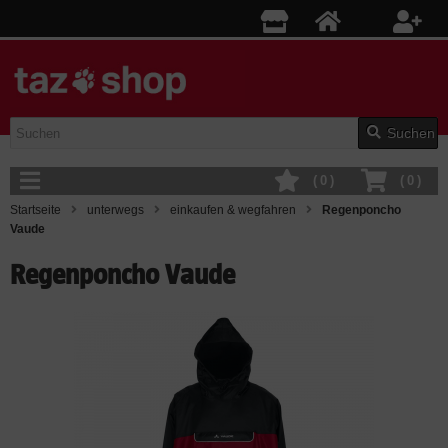
Suchen
(
0
)
(
0
)
Startseite
unterwegs
einkaufen & wegfahren
Regenponcho
Vaude
Regenponcho Vaude