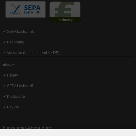
✔ SEPA Lastschrift
✔ Rechnung
✔ Vorkasse (bei Lieferland <> DE)
ekiosk
✔ Handy
✔ SEPA Lastschrift
✔ Kreditkarte
✔ PayPal
Newsletter-Anmeldung