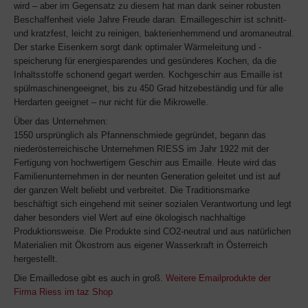
wird – aber im Gegensatz zu diesem hat man dank seiner robusten
Beschaffenheit viele Jahre Freude daran. Emaillegeschirr ist schnitt-
und kratzfest, leicht zu reinigen, bakterienhemmend und aromaneutral.
Der starke Eisenkern sorgt dank optimaler Wärmeleitung und -
speicherung für energiesparendes und gesünderes Kochen, da die
Inhaltsstoffe schonend gegart werden. Kochgeschirr aus Emaille ist
spülmaschinengeeignet, bis zu 450 Grad hitzebeständig und für alle
Herdarten geeignet – nur nicht für die Mikrowelle.
Über das Unternehmen:
1550 ursprünglich als Pfannenschmiede gegründet, begann das
niederösterreichische Unternehmen RIESS im Jahr 1922 mit der
Fertigung von hochwertigem Geschirr aus Emaille. Heute wird das
Familienunternehmen in der neunten Generation geleitet und ist auf
der ganzen Welt beliebt und verbreitet. Die Traditionsmarke
beschäftigt sich eingehend mit seiner sozialen Verantwortung und legt
daher besonders viel Wert auf eine ökologisch nachhaltige
Produktionsweise. Die Produkte sind CO2-neutral und aus natürlichen
Materialien mit Ökostrom aus eigener Wasserkraft in Österreich
hergestellt.
Die Emailledose gibt es auch in groß.
Weitere Emailprodukte der
Firma Riess im taz Shop