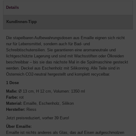
Details
KundInnen-Tipp
Die stapelbaren Aufbewahrungsdosen aus Emaille eignen sich nicht
nur für Lebensmittel, sondern auch für Bad- und
Schreibtischutensilien. Sie garantieren eine aromaneutrale und
lichtgeschützte Lagerung und sind mit Wachsstiften oder Ölkreiden
beschreibbar – bis sie das nächste Mal in die Spülmaschine gesteckt
werden. Deckel aus Eschenholz mit Silikonring. Alle Teile sind in
Österreich CO2-neutral hergestellt und komplett recycelbar.
1 Dose
Maße:
Ø 13 cm, H 12 cm, Volumen: 1350 ml
Farbe:
rot
Material:
Emaille, Eschenholz, Silikon
Hersteller:
Riess
Jetzt preisreduziert, vorher 39 Euro!
Über Emaille:
Emaille ist nichts anderes als Glas, das auf Eisen aufgeschmolzen