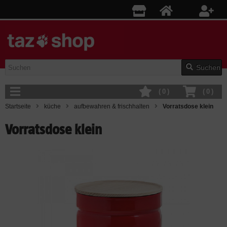
Suchen
(
0
)
(
0
)
Startseite
küche
aufbewahren & frischhalten
Vorratsdose klein
Vorratsdose klein