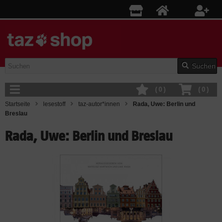
Suchen
(
0
)
(
0
)
Startseite
lesestoff
taz-autor*innen
Rada, Uwe: Berlin und
Breslau
Rada, Uwe: Berlin und Breslau