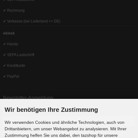
✔ Rechnung
✔ Vorkasse (bei Lieferland <> DE)
ekiosk
✔ Handy
✔ SEPA Lastschrift
✔ Kreditkarte
✔ PayPal
Newsletter-Anmeldung
Wir benötigen Ihre Zustimmung
E-Mail-Adresse:
Wir verwenden Cookies und ähnliche Technologien, auch von
Drittanbietern, um unser Webangebot zu analysieren. Mit Ihrer
Der Newsletter kann jederzeit hier oder in Ihrem Kundenkonto abbestellt
Zustimmung helfen Sie uns dabei, den tazshop für unsere