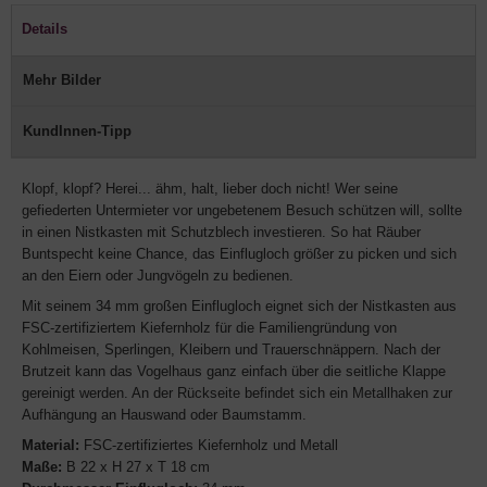
Details
Mehr Bilder
KundInnen-Tipp
Klopf, klopf? Herei... ähm, halt, lieber doch nicht! Wer seine
gefiederten Untermieter vor ungebetenem Besuch schützen will, sollte
in einen Nistkasten mit Schutzblech investieren. So hat Räuber
Buntspecht keine Chance, das Einflugloch größer zu picken und sich
an den Eiern oder Jungvögeln zu bedienen.
Mit seinem 34 mm großen Einflugloch eignet sich der Nistkasten aus
FSC-zertifiziertem Kiefernholz für die Familiengründung von
Kohlmeisen, Sperlingen, Kleibern und Trauerschnäppern. Nach der
Brutzeit kann das Vogelhaus ganz einfach über die seitliche Klappe
gereinigt werden. An der Rückseite befindet sich ein Metallhaken zur
Aufhängung an Hauswand oder Baumstamm.
Material:
FSC-zertifiziertes Kiefernholz und Metall
Maße:
B 22 x H 27 x T 18 cm