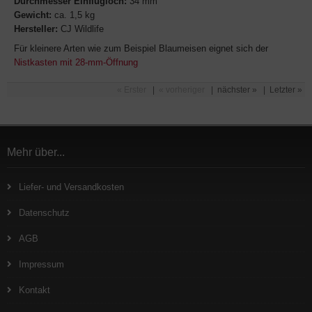
Durchmesser Einflugloch:
34 mm
Gewicht:
ca. 1,5 kg
Hersteller:
CJ Wildlife
Für kleinere Arten wie zum Beispiel Blaumeisen eignet sich der
Nistkasten mit 28-mm-Öffnung
« Erster
|
« vorheriger
|
nächster »
|
Letzter »
Mehr über...
Liefer- und Versandkosten
Datenschutz
AGB
Impressum
Kontakt