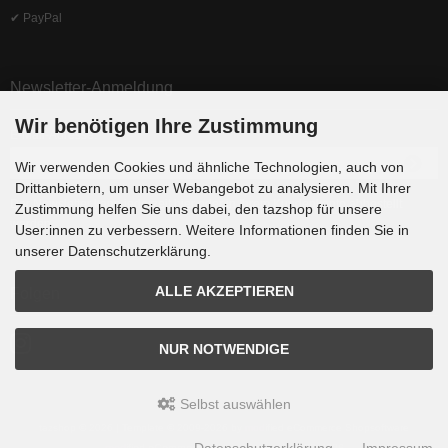
✔ PayPal
Newsletter-Anmeldung
Wir benötigen Ihre Zustimmung
E-Mail-Adresse:
Wir verwenden Cookies und ähnliche Technologien, auch von
Drittanbietern, um unser Webangebot zu analysieren. Mit Ihrer
Der Newsletter kann jederzeit hier oder in Ihrem Kundenkonto abbestellt
Zustimmung helfen Sie uns dabei, den tazshop für unsere
werden.
User:innen zu verbessern. Weitere Informationen finden Sie in
unserer Datenschutzerklärung.
ALLE AKZEPTIEREN
Folgen
NUR NOTWENDIGE
Selbst auswählen
tazshop © 2026 | Template © 2009-2026 by
mod
ified eCommerce Shopsoftware