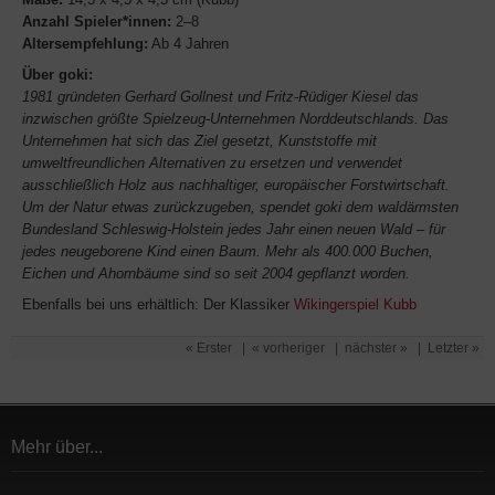
Anzahl Spieler*innen:
2–8
Altersempfehlung:
Ab 4 Jahren
Über goki:
1981 gründeten Gerhard Gollnest und Fritz-Rüdiger Kiesel das
inzwischen größte Spielzeug-Unternehmen Norddeutschlands. Das
Unternehmen hat sich das Ziel gesetzt, Kunststoffe mit
umweltfreundlichen Alternativen zu ersetzen und verwendet
ausschließlich Holz aus nachhaltiger, europäischer Forstwirtschaft.
Um der Natur etwas zurückzugeben, spendet goki dem waldärmsten
Bundesland Schleswig-Holstein jedes Jahr einen neuen Wald – für
jedes neugeborene Kind einen Baum. Mehr als 400.000 Buchen,
Eichen und Ahornbäume sind so seit 2004 gepflanzt worden.
Ebenfalls bei uns erhältlich: Der Klassiker
Wikingerspiel Kubb
« Erster
|
« vorheriger
|
nächster »
|
Letzter »
Mehr über...