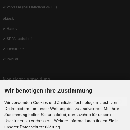
✔ Vorkasse (bei Lieferland <> DE)
ekiosk
✔ Handy
✔ SEPA Lastschrift
✔ Kreditkarte
✔ PayPal
Newsletter-Anmeldung
Wir benötigen Ihre Zustimmung
E-Mail-Adresse:
Wir verwenden Cookies und ähnliche Technologien, auch von
Drittanbietern, um unser Webangebot zu analysieren. Mit Ihrer
Der Newsletter kann jederzeit hier oder in Ihrem Kundenkonto abbestellt
Zustimmung helfen Sie uns dabei, den tazshop für unsere
werden.
User:innen zu verbessern. Weitere Informationen finden Sie in
unserer Datenschutzerklärung.