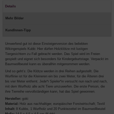
Details
Mehr Bilder
KundInnen-Tipp
Umwerfend gut ist diese Einsteigerversion des beliebten
Wikingerspiels Kubb: Hier dürfen Holzklötze mit lustigen
Tiergesichtern zu Fall gebracht werden. Das Spiel wird im Freien
gespielt und eignet sich besonders für Kindergeburtstage. Verpackt im
Baumwollbeutel kann es überallhin mitgenommen werden.
Und so geht’s: Die Klötze werden in drei Reihen aufgestellt. Die
Wurflinie ist für die Kleineren ein bis zwei Meter, für die Älteren drei
bis vier Meter entfernt. Jede*r Spieler*in versucht nun nach und nach,
mit dem Wurfholz alle acht Tiere umzuwerfen. Die erste Person, die
ihre Tierreihe vervollständigen kann, hat das Spiel gewonnen.
Hersteller:
goki
Material:
Holz aus nachhaltiger, europäischer Forstwirtschaft; Textil
Inhalt:
8 Kubbs, 1 Wurfholz und 20 Punktezettel im Baumwollbeutel
Maße:
14,5 x 4,5 x 4,5 cm (Kubb)