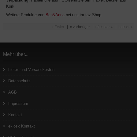
Verpackung:
Papierhülle aus FSC-zertifiziertem Papier, Deckel aus
Kork
Weitere Produkte von
Ben&Anna
bei uns im taz Shop.
« Erster
|
« vorheriger
|
nächster »
|
Letzter »
Mehr über...
Liefer- und Versandkosten
Datenschutz
AGB
Impressum
Kontakt
ekiosk Kontakt