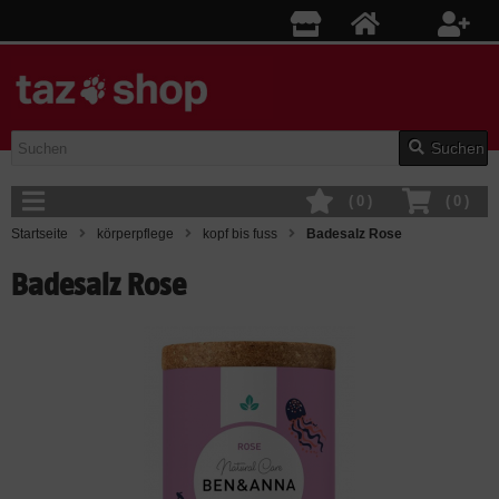
Suchen
(
0
)
(
0
)
Startseite
körperpflege
kopf bis fuss
Badesalz Rose
Badesalz Rose