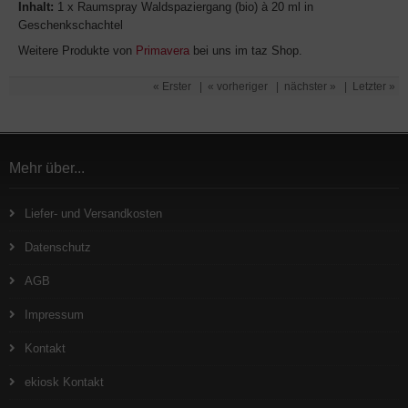
Inhalt:
1 x Raumspray Waldspaziergang (bio) à 20 ml in
Geschenkschachtel
Weitere Produkte von
Primavera
bei uns im taz Shop.
« Erster
|
« vorheriger
|
nächster »
|
Letzter »
Mehr über...
Liefer- und Versandkosten
Datenschutz
AGB
Impressum
Kontakt
ekiosk Kontakt