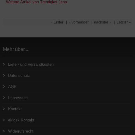
Weitere Artikel von Trendglas Jena
« Erster
|
« vorheriger
|
nächster »
|
Letzter »
Mehr über...
Liefer- und Versandkosten
Datenschutz
AGB
Impressum
Kontakt
ekiosk Kontakt
Widerrufsrecht