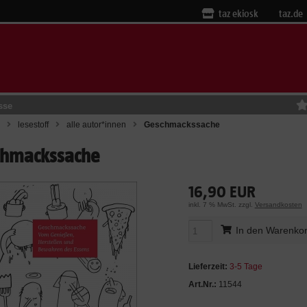
taz ekiosk
taz.de
sse
lesestoff
alle autor*innen
Geschmackssache
chmackssache
16,90 EUR
inkl. 7 % MwSt. zzgl.
Versandkosten
In den Warenko
Lieferzeit:
3-5 Tage
Art.Nr.:
11544