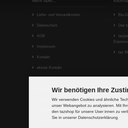
Mehr über...
Inform
Liefer- und Versandkosten
Bio-Ze
Datenschutz
Das t
AGB
tazpre
Espresso
Impressum
taz W
Kontakt
ekiosk Kontakt
Widerrufsrecht
Wir benötigen Ihre Zus
Widerrufsformular
Rabatt
Wir verwenden Cookies und ähnliche Techn
unser Webangebot zu analysieren. Mit Ihr
Lieferzeit
den tazshop für unsere User:innen zu ver
Sie in unserer Datenschutzerklärung.
Cookie Einstellungen