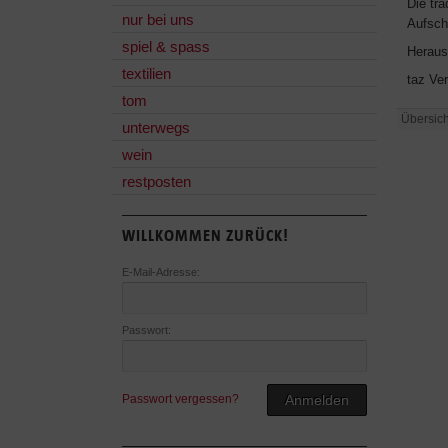
Die tr
nur bei uns
Aufschl
spiel & spass
Heraus
textilien
taz Ve
tom
Übersich
unterwegs
wein
restposten
WILLKOMMEN ZURÜCK!
E-Mail-Adresse:
Passwort:
Passwort vergessen?
Anmelden