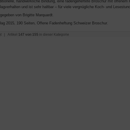
aditionelle, handwerkliche Bindung, eine fadengeheftete Broschur mit offenem
agverhalten und ist sehr haltbar – für viele vergnügliche Koch- und Lesestun
gegeben von Brigitte Marquardt.
rlag 2015, 190 Seiten, Offene Fadenheftung Schweizer Broschur.
t
| Artikel
147 von 155
in dieser Kategorie