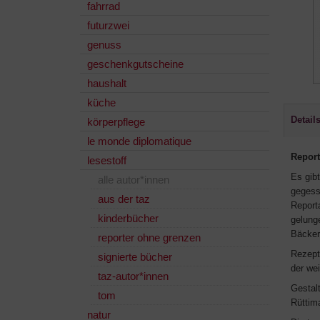
fahrrad
futurzwei
genuss
geschenkgutscheine
haushalt
küche
Detail
körperpflege
le monde diplomatique
Report
lesestoff
Es gib
alle autor*innen
gegess
aus der taz
Report
kinderbücher
gelung
Bäcker
reporter ohne grenzen
Rezept
signierte bücher
der we
taz-autor*innen
Gestalt
tom
Rüttim
natur