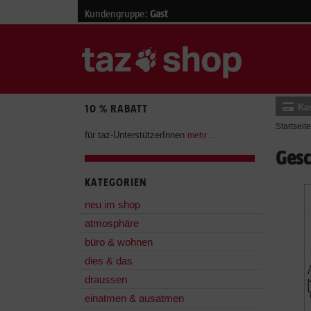
Kundengruppe:
Gast
Ka
10 % RABATT
Startseite
für taz-UnterstützerInnen
mehr ...
Ges
KATEGORIEN
neu im shop
atmosphäre
büro & wohnen
dies & das
draussen
einatmen & ausatmen