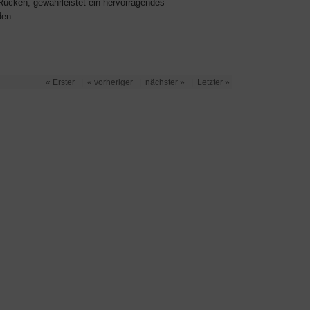
 Rücken, gewährleistet ein hervorragendes
den.
« Erster
|
« vorheriger
|
nächster »
|
Letzter »