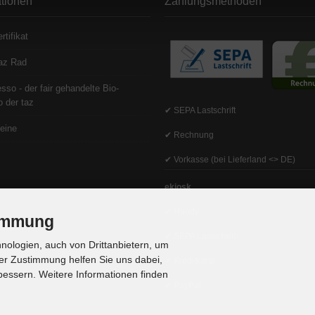
ationen
Zahlungsmethoden
rtifikat
az Rad
sso - der fair gehandelte Bio-
 der taz
✔ SEPA Lastschrift
eine
✔ Rechnung
✔ Vorkasse (bei Lieferland <> DE)
ekiosk
✔ Handy
timmung
✔ SEPA Lastschrift
ologien, auch von Drittanbietern, um
er Zustimmung helfen Sie uns dabei,
✔ Kreditkarte
bessern. Weitere Informationen finden
✔ PayPal