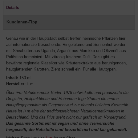
Details
KundInnen-Tipp
Genau wie in der Hauptstadt selbst treffen heimische Pflanzen hier
auf internationale Besuchende: Ringelblume und Sonnenhut werden
mit Sheabutter aus Uganda, Arganöl aus Marokko und Olivenöl aus
Palästina kombiniert. Mit zitronig frischem Duft. Dazu gibt es
bewährte regionale Klassiker wie Kräuterextrakte aus beruhigenden,
hautglättenden Karotten. Zieht schnell ein. Für alle Hauttypen.
Inhalt:
150 ml
Hersteller:
i+m
Über i+m Naturkosmetik Berlin: 1978 entwickelte und produzierte die
Drogistin, Heilpraktikerin und Hebamme Inge Stamm die ersten
Hautpflegeprodukte als Gegenentwurf zur damals üblichen Kosmetik.
Heute ist i+m eine der traditionsreichsten Naturkosmetikmarken in
Deutschland. Und das Plus steht nicht nur grafisch im Vordergrund:
Das gesamte Sortiment ist vegan und ohne Tierversuche
hergestellt, die Rohstoffe sind biozertifiziert und fair gehandelt.