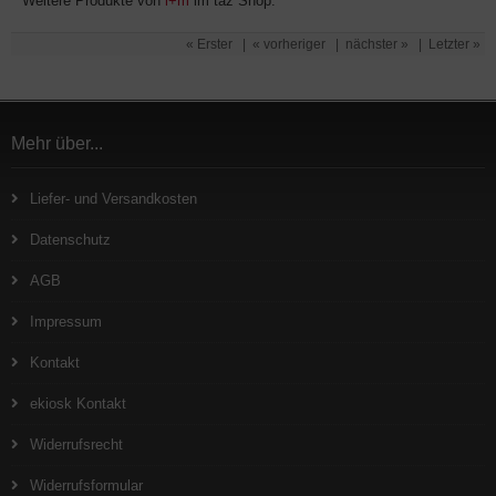
Weitere Produkte von
i+m
im taz Shop.
« Erster
|
« vorheriger
|
nächster »
|
Letzter »
Mehr über...
Liefer- und Versandkosten
Datenschutz
AGB
Impressum
Kontakt
ekiosk Kontakt
Widerrufsrecht
Widerrufsformular