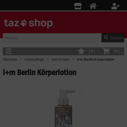
Suchen
(
0
)
(
0
)
Startseite
körperpflege
haut & haar
i+m Berlin Körperlotion
i+m Berlin Körperlotion