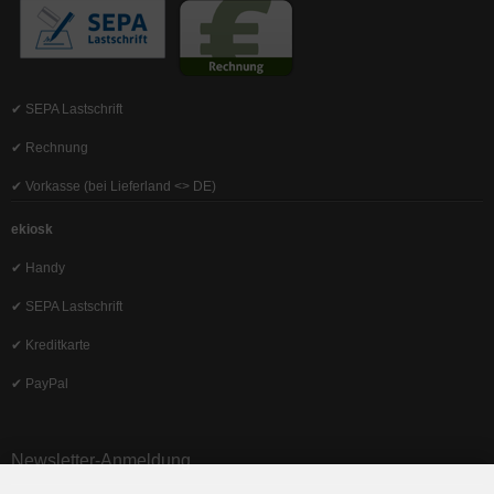
✔ SEPA Lastschrift
✔ Rechnung
✔ Vorkasse (bei Lieferland <> DE)
ekiosk
✔ Handy
✔ SEPA Lastschrift
✔ Kreditkarte
✔ PayPal
Newsletter-Anmeldung