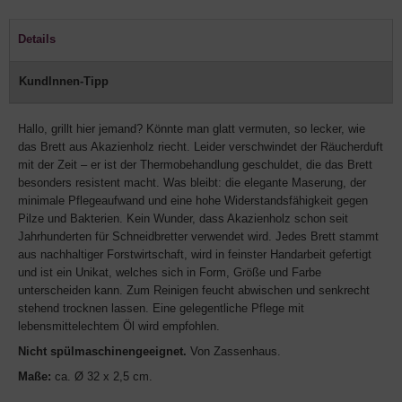
Details
KundInnen-Tipp
Hallo, grillt hier jemand? Könnte man glatt vermuten, so lecker, wie
das Brett aus Akazienholz riecht. Leider verschwindet der Räucherduft
mit der Zeit – er ist der Thermobehandlung geschuldet, die das Brett
besonders resistent macht. Was bleibt: die elegante Maserung, der
minimale Pflegeaufwand und eine hohe Widerstandsfähigkeit gegen
Pilze und Bakterien. Kein Wunder, dass Akazienholz schon seit
Jahrhunderten für Schneidbretter verwendet wird. Jedes Brett stammt
aus nachhaltiger Forstwirtschaft, wird in feinster Handarbeit gefertigt
und ist ein Unikat, welches sich in Form, Größe und Farbe
unterscheiden kann. Zum Reinigen feucht abwischen und senkrecht
stehend trocknen lassen. Eine gelegentliche Pflege mit
lebensmittelechtem Öl wird empfohlen.
Nicht spülmaschinengeeignet.
Von Zassenhaus.
Maße:
ca. Ø 32 x 2,5 cm.