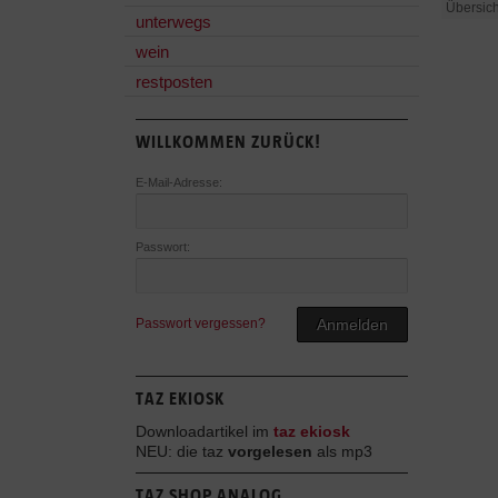
Übersich
unterwegs
wein
restposten
WILLKOMMEN ZURÜCK!
E-Mail-Adresse:
Passwort:
Passwort vergessen?
Anmelden
TAZ EKIOSK
Downloadartikel im
taz ekiosk
NEU: die taz
vorgelesen
als mp3
TAZ SHOP ANALOG