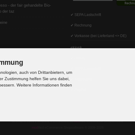
sso - der fair gehandelte Bio-
 der taz
✔ SEPA Lastschrift
eine
✔ Rechnung
✔ Vorkasse (bei Lieferland <> DE)
ekiosk
✔ Handy
timmung
✔ SEPA Lastschrift
ologien, auch von Drittanbietern, um
er Zustimmung helfen Sie uns dabei,
✔ Kreditkarte
bessern. Weitere Informationen finden
✔ PayPal
tazshop © 2026 | Template © 2009-2026 by
mod
ified eCommerce Shopsoftware
mod
ified eCommerce Shopsoftware © 2009-2026