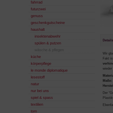
fahrrad
futurzwei
genuss
geschenkgutscheine
haushalt
insektenabwehr
Detail
spülen & putzen
wäsche & pflegen
Wir gl
küche
Fakt is
körperpflege
verhin
wieder
le monde diplomatique
Materi
lesestoff
Maße:
natur
Herstel
nur bei uns
Der “G
spiel & spass
Plasti
textilien
Ebenfa
tom