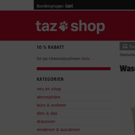
Kundengruppe:
Gast
Ka
10 % RABATT
Startseite
für taz-UnterstützerInnen
mehr ...
Wasc
KATEGORIEN
neu im shop
atmosphäre
büro & wohnen
dies & das
draussen
einatmen & ausatmen