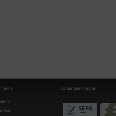
ationen
Zahlungsmethoden
rtifikat
az Rad