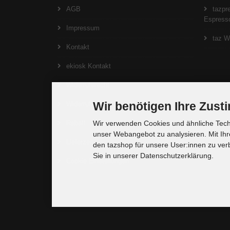
AGB
tazpre
Espresso
Impressum
taz W
Kontakt
ekiosk Kontakt
Widerrufsrecht
Wir benötigen Ihre Zus
Widerrufsformular
Rabatt
Wir verwenden Cookies und ähnliche Techn
unser Webangebot zu analysieren. Mit Ihr
Lieferzeit
den tazshop für unsere User:innen zu ver
Sie in unserer Datenschutzerklärung.
Cookie Einstellungen