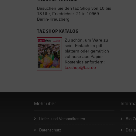
Besuchen Sie den taz Shop von 10 bis
18 Uhr, Friedrichstr. 21 in 10969
Berlin-Kreuzberg
TAZ SHOP KATALOG
Zu schön, um Ware zu
sein. Einfach im pdf
blättern oder gemütlich
zuhause aus Papier.
Kostenlos anfordern:
tazshop@taz.de
Mehr über...
Inform
Liefer- und Versandkosten
Bio-Ze
Datenschutz
Das t