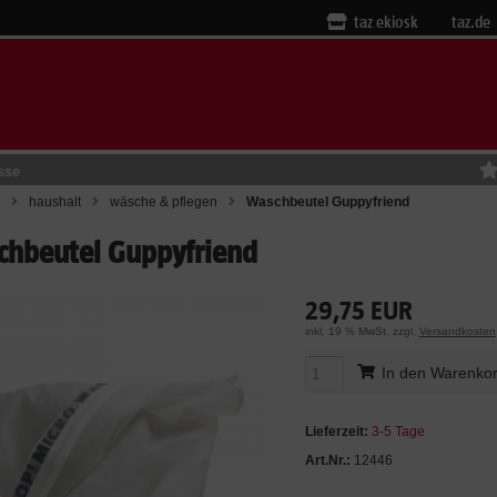
taz ekiosk
taz.de
sse
haushalt
wäsche & pflegen
Waschbeutel Guppyfriend
hbeutel Guppyfriend
29,75 EUR
inkl. 19 % MwSt. zzgl.
Versandkosten
In den Warenko
Lieferzeit:
3-5 Tage
Art.Nr.:
12446