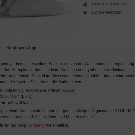
Rezension schreiben
s
KundInnen-Tipp
auben ja, dass die einzelnen Socken, die von der Waschmaschine regelmäßig
t: Das Mikroplastik, das sich beim Waschen aus synthetischer Kleidung löst, 
dert
, dass feinste Partikel im Abwasser landen und schützt durch seine weic
 nach der zweiten Socken auf die Suche gehen
al:
vollständig recyclebares Polyamidguppy
50 x 74 cm (L x B)
ler:
LANGBRETT
uppyfriend”-Waschbeutel ist von der gemeinnützigen Organisation STOP! MI
kverschmutzung in Flüssen, Seen und Meeren einsetzt.
lls im taz Shop von
Langbrett
erhältlich.